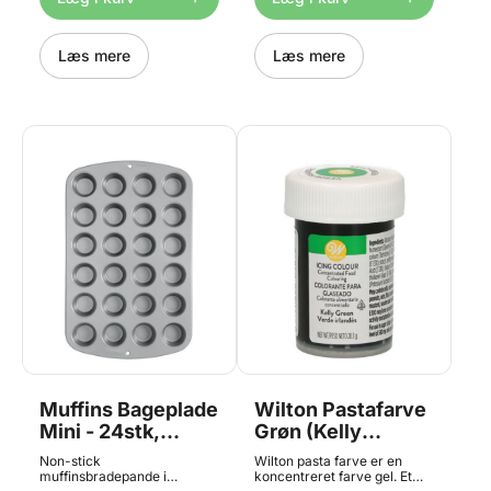
20 x 5 cm. Det anbefales at
vaske bradepanden i
hånden.
Læs mere
Læs mere
Muffins Bageplade
Wilton Pastafarve
Mini - 24stk,
Grøn (Kelly
Wilton
Green), 28g
Non-stick
Wilton pasta farve er en
muffinsbradepande i
koncentreret farve gel. Et