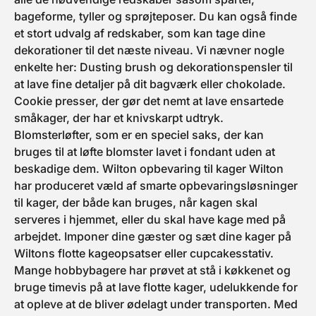
bageforme, tyller og sprøjteposer. Du kan også finde
et stort udvalg af redskaber, som kan tage dine
dekorationer til det næste niveau. Vi nævner nogle
enkelte her: Dusting brush og dekorationspensler til
at lave fine detaljer på dit bagværk eller chokolade.
Cookie presser, der gør det nemt at lave ensartede
småkager, der har et knivskarpt udtryk.
Blomsterløfter, som er en speciel saks, der kan
bruges til at løfte blomster lavet i fondant uden at
beskadige dem. Wilton opbevaring til kager Wilton
har produceret væld af smarte opbevaringsløsninger
til kager, der både kan bruges, når kagen skal
serveres i hjemmet, eller du skal have kage med på
arbejdet. Imponer dine gæster og sæt dine kager på
Wiltons flotte kageopsatser eller cupcakesstativ.
Mange hobbybagere har prøvet at stå i køkkenet og
bruge timevis på at lave flotte kager, udelukkende for
at opleve at de bliver ødelagt under transporten. Med