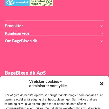
Produkter
Kundeservice
Om BageBixen.dk
BageBixen.dk ApS
Vi elsker cookies -
Tilmeld dig vores nyhedsbrev og modtag gode tilbud
administrer samtykke
samt spændende produktnyheder direkte i din
indbakke.
For at give de bedste oplevelser bruger vi teknologier som cookies til at
gemme og/eller få adgang til enhedsoplysninger. Samtykke til disse
teknologier vil give os mulighed for at behandle data såsom
browseradfærd eller unikke id'er på dette websted. Hvis du ikke giver