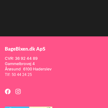
BageBixen.dk ApS
CVR: 36 92 44 89
Gammelbrovej 4
Årøsund 6100 Haderslev
Tlf: 50 44 24 25