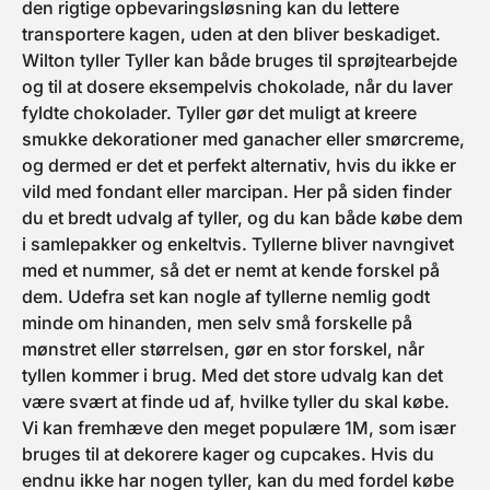
den rigtige opbevaringsløsning kan du lettere
transportere kagen, uden at den bliver beskadiget.
Wilton tyller Tyller kan både bruges til sprøjtearbejde
og til at dosere eksempelvis chokolade, når du laver
fyldte chokolader. Tyller gør det muligt at kreere
smukke dekorationer med ganacher eller smørcreme,
og dermed er det et perfekt alternativ, hvis du ikke er
vild med fondant eller marcipan. Her på siden finder
du et bredt udvalg af tyller, og du kan både købe dem
i samlepakker og enkeltvis. Tyllerne bliver navngivet
med et nummer, så det er nemt at kende forskel på
dem. Udefra set kan nogle af tyllerne nemlig godt
minde om hinanden, men selv små forskelle på
mønstret eller størrelsen, gør en stor forskel, når
tyllen kommer i brug. Med det store udvalg kan det
være svært at finde ud af, hvilke tyller du skal købe.
Vi kan fremhæve den meget populære 1M, som især
bruges til at dekorere kager og cupcakes. Hvis du
endnu ikke har nogen tyller, kan du med fordel købe