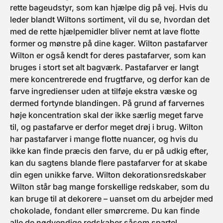
begrænset antal; når de er
rette bageudstyr, som kan hjælpe dig på vej. Hvis du
væk, er de væk!
leder blandt Wiltons sortiment, vil du se, hvordan det
med de rette hjælpemidler bliver nemt at lave flotte
former og mønstre på dine kager. Wilton pastafarver
Wilton er også kendt for deres pastafarver, som kan
bruges i stort set alt bagværk. Pastafarver er langt
mere koncentrerede end frugtfarve, og derfor kan de
farve ingredienser uden at tilføje ekstra væske og
dermed fortynde blandingen. På grund af farvernes
høje koncentration skal der ikke særlig meget farve
til, og pastafarve er derfor meget drøj i brug. Wilton
har pastafarver i mange flotte nuancer, og hvis du
ikke kan finde præcis den farve, du er på udkig efter,
kan du sagtens blande flere pastafarver for at skabe
din egen unikke farve. Wilton dekorationsredskaber
Wilton står bag mange forskellige redskaber, som du
kan bruge til at dekorere – uanset om du arbejder med
chokolade, fondant eller smørcreme. Du kan finde
alle de nødvendige redskaber såsom spartel,