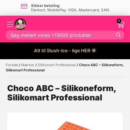
Sikker betaling
Dankort, MobilePay, VISA, Mastercard, EAN
0
Alt til Slush-Ice - lige HER 🌞
Forside
/
Mærker
/
Silikomart Professional
/ Choco ABC – Silikoneform,
Måske kunne nogle af disse
☓
Silikomart Professional
produkter have din interesse?
Choco ABC – Silikoneform,
Silikomart Professional