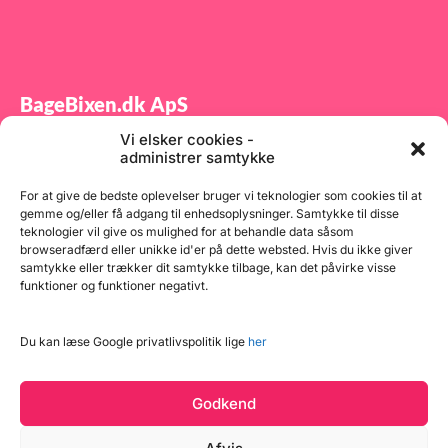
BageBixen.dk ApS
Vi elsker cookies -
Tilmeld dig vores nyhedsbrev og modtag gode tilbud
administrer samtykke
samt spændende produktnyheder direkte i din
indbakke.
For at give de bedste oplevelser bruger vi teknologier som cookies til at
gemme og/eller få adgang til enhedsoplysninger. Samtykke til disse
teknologier vil give os mulighed for at behandle data såsom
browseradfærd eller unikke id'er på dette websted. Hvis du ikke giver
samtykke eller trækker dit samtykke tilbage, kan det påvirke visse
funktioner og funktioner negativt.
Tilmeld
Du kan læse Google privatlivspolitik lige
her
Godkend