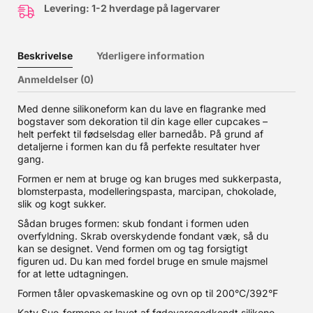
Levering: 1-2 hverdage på lagervarer
Beskrivelse
Yderligere information
Anmeldelser (0)
Med denne silikoneform kan du lave en flagranke med
bogstaver som dekoration til din kage eller cupcakes –
helt perfekt til fødselsdag eller barnedåb. På grund af
detaljerne i formen kan du få perfekte resultater hver
gang.
Formen er nem at bruge og kan bruges med sukkerpasta,
blomsterpasta, modelleringspasta, marcipan, chokolade,
slik og kogt sukker.
Sådan bruges formen: skub fondant i formen uden
overfyldning. Skrab overskydende fondant væk, så du
kan se designet. Vend formen om og tag forsigtigt
figuren ud. Du kan med fordel bruge en smule majsmel
for at lette udtagningen.
Formen tåler opvaskemaskine og ovn op til 200°C/392°F
Katy Sue-formene er lavet af fødevaregodkendt silikone