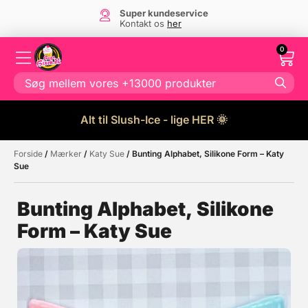
Super kundeservice
Kontakt os
her
0
Alt til Slush-Ice - lige HER 🌞
Forside
/
Mærker
/
Katy Sue
/ Bunting Alphabet, Silikone Form – Katy
Måske kunne nogle af disse
☓
Sue
produkter have din interesse?
Bunting Alphabet, Silikone
Form – Katy Sue