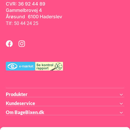
opbevares. Der går ca. 500g
den skal opbevares. Der går
CVR: 36 92 44 89
fondant til at overtrække en
ca. 500g fondant til at
Gammelbrovej 4
rund kage, med en diameter
overtrække en rund kage,
på ø25 cm. Funcakes Bright
med en diameter på ø25 cm.
Årøsund 6100 Haderslev
White Fondant
Funcakes Bright White
Tlf: 50 44 24 25
Fondant
Produkter
Kundeservice
Om BageBixen.dk