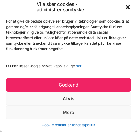
Vi elsker cookies -
administrer samtykke
BageBixen.dk ApS
For at give de bedste oplevelser bruger vi teknologier som cookies til at
gemme og/eller få adgang til enhedsoplysninger. Samtykke til disse
teknologier vil give os mulighed for at behandle data såsom
Tilmeld dig vores nyhedsbrev og modtag gode tilbud
browseradfærd eller unikke id'er på dette websted. Hvis du ikke giver
samt spændende produktnyheder direkte i din
samtykke eller trækker dit samtykke tilbage, kan det påvirke visse
indbakke.
funktioner og funktioner negativt.
Du kan læse Google privatlivspolitik lige
her
Tilmeld
Godkend
Afvis
Læg i kurv
Mere
3 på lager
Vind et gavekort
Cookie politik
Persondatapolitik