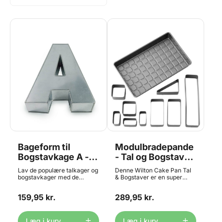
Bageform til
Modulbradepande
Bogstavkage A -
- Tal og Bogstaver,
35,6 cm høj,
Wilton
Lav de populære talkager og
Denne Wilton Cake Pan Tal
Eurotins
bogstavkager med de
& Bogstaver er en super
smarte bageforme fra
praktisk bradepande! Med
engelske Eurotins. Formen
denne bradepande du kan
159,95 kr.
289,95 kr.
er fremstillet i metal, og er
lave alle de bogstaver og tal,
umulig at slide op. Vi fører
du ønsker. Perfekt til
hele sortimentet med både
fødselsdage og jubilæer. Et
bogstaver og tal i den "lille"
"must have" som alle
Læg i kurv
Læg i kurv