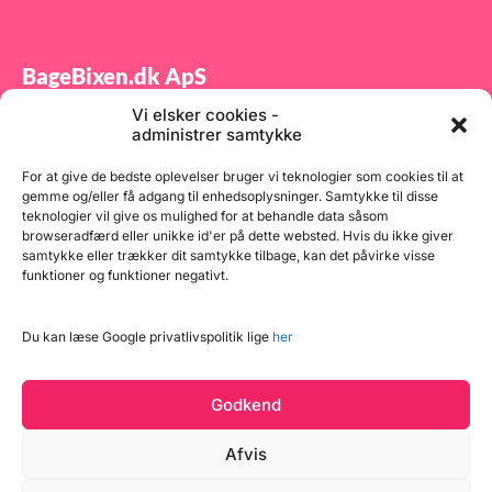
BageBixen.dk ApS
Vi elsker cookies -
Tilmeld dig vores nyhedsbrev og modtag gode tilbud
administrer samtykke
samt spændende produktnyheder direkte i din
indbakke.
For at give de bedste oplevelser bruger vi teknologier som cookies til at
gemme og/eller få adgang til enhedsoplysninger. Samtykke til disse
teknologier vil give os mulighed for at behandle data såsom
browseradfærd eller unikke id'er på dette websted. Hvis du ikke giver
samtykke eller trækker dit samtykke tilbage, kan det påvirke visse
funktioner og funktioner negativt.
Tilmeld
Du kan læse Google privatlivspolitik lige
her
Godkend
Afvis