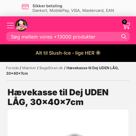
Sikker betaling
Dankort, MobilePay, VISA, Mastercard, EAN
0
Alt til Slush-Ice - lige HER 🌞
Forside
/
Mærker
/
BageBixen.dk
/ Hævekasse til Dej UDEN LÅG,
Måske kunne nogle af disse
☓
30x40x7cm
produkter have din interesse?
Hævekasse til Dej UDEN
LÅG, 30x40x7cm