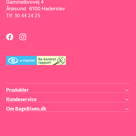
Gammelbrovej 4
festivaler eller private
arrangementer. Smagen er
Årøsund 6100 Haderslev
både klassisk og alsidig, og
Tlf: 50 44 24 25
produktet kan med fordel
serveres som det er – eller
kombineres med topping,
sirup eller kaffe for ekstra
variation.
Anvendelsesområder: –
Slushice-vaniljeshake– Base
til milkshake med topping
eller smagstilsætning– Som
dessertdrik eller barprodukt
Fordele: – Klar til brug –
direkte fra karton til
maskine– Skabt til optimal
konsistens og funktion i
slushice-maskiner– Mild og
alsidig vaniljesmag, som kan
nydes alene eller varieres–
Lang holdbarhed og høj
Produkter
driftssikkerhed Et oplagt valg
til professionelle, der ønsker
Kundeservice
en neutral og klassisk
milkshakevariant med
Om BageBixen.dk
masser af
anvendelsesmuligheder – og
en kvalitet, der lever op til
kundernes forventninger.