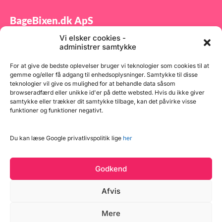
BageBixen.dk ApS
Vi elsker cookies -
Tilmeld dig vores nyhedsbrev og modtag gode tilbud
administrer samtykke
samt spændende produktnyheder direkte i din
indbakke.
For at give de bedste oplevelser bruger vi teknologier som cookies til at
gemme og/eller få adgang til enhedsoplysninger. Samtykke til disse
teknologier vil give os mulighed for at behandle data såsom
browseradfærd eller unikke id'er på dette websted. Hvis du ikke giver
samtykke eller trækker dit samtykke tilbage, kan det påvirke visse
funktioner og funktioner negativt.
Tilmeld
Du kan læse Google privatlivspolitik lige
her
Godkend
Afvis
Mere
Copyright © 2026 BageBixen.dk