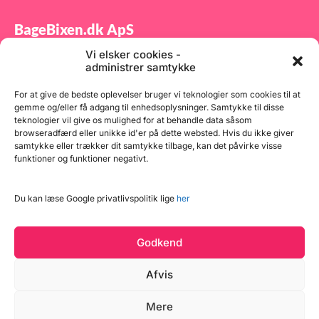
BageBixen.dk ApS
Vi elsker cookies -
Tilmeld dig vores nyhedsbrev og modtag gode tilbud
administrer samtykke
samt spændende produktnyheder direkte i din
indbakke.
For at give de bedste oplevelser bruger vi teknologier som cookies til at
gemme og/eller få adgang til enhedsoplysninger. Samtykke til disse
teknologier vil give os mulighed for at behandle data såsom
browseradfærd eller unikke id'er på dette websted. Hvis du ikke giver
samtykke eller trækker dit samtykke tilbage, kan det påvirke visse
funktioner og funktioner negativt.
Tilmeld
Du kan læse Google privatlivspolitik lige
her
Godkend
Afvis
Mere
Copyright © 2026 BageBixen.dk