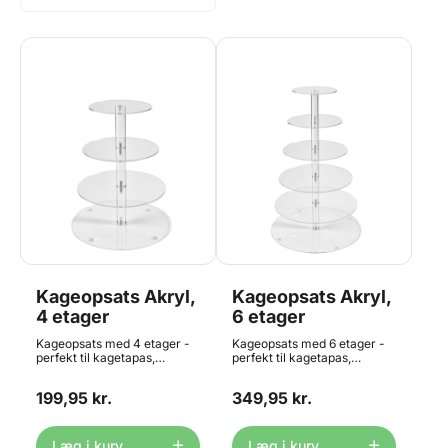
Kageopsats Akryl,
Kageopsats Akryl,
4 etager
6 etager
Kageopsats med 4 etager -
Kageopsats med 6 etager -
perfekt til kagetapas,
perfekt til kagetapas,
flødeboller, cupcakes,
flødeboller, cupcakes,
macarons, fyldte chokolader
macarons, fyldte chokolader
199,95 kr.
349,95 kr.
og meget mere. Dette stativ
og meget mere. Dette stativ
har 4 platforme, som måler
har 6 platforme, som måler
ca.: Ø15, Ø18,7, Ø22,5 og
ca.: Ø15, Ø18,7, Ø22,5, Ø26,3,
Ø26,3 cm. Den totale højde
Ø30 og Ø33,7 cm. Den totale
Læg i kurv
Læg i kurv