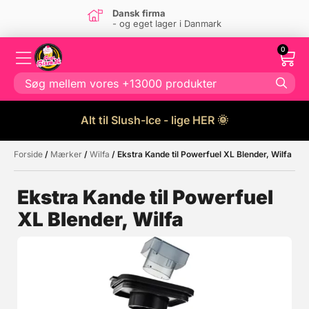
Dansk firma
- og eget lager i Danmark
0
Alt til Slush-Ice - lige HER 🌞
Forside
/
Mærker
/
Wilfa
/ Ekstra Kande til Powerfuel XL Blender, Wilfa
Måske kunne nogle af disse
☓
produkter have din interesse?
Ekstra Kande til Powerfuel
XL Blender, Wilfa
Tilbud