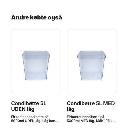
bla
sam
hur
dri
Andre købte også
ko
men
hån
700
PB
Wil
pro
2G
Condibøtte 5L
Condibøtte 5L MED
Co
UDEN låg
låg
M
Firkantet condibøtte på
Firkantet condibøtte på
Afl
5000ml UDEN låg. Låg kan
5000ml MED låg. Mål: 195 x
ME
bestilles lige HER. Mål: 195 x
195 x 190 mm Plastbøtter,
ME