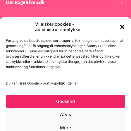
Om BageBixen.dk
84 dB (1 meter afstand)
Størrelse: H500 x B185 x
D195 mm RAW Fuel Blender
nedbryder cellevægge i
ingredienserne, hvilket frigør
vitaminer og mineraler – så
Vi elsker cookies -
du får mest muligt ud af din
administrer samtykke
mad og drikke. Den er ideel
til dig, der ønsker at spise
BageBixen.dk ApS
sundere, blende mere
For at give de bedste oplevelser bruger vi teknologier som cookies til at
varieret eller bare vil have
gemme og/eller få adgang til enhedsoplysninger. Samtykke til disse
en blender, der kan det hele
teknologier vil give os mulighed for at behandle data såsom
Tilmeld dig vores nyhedsbrev og modtag gode tilbud
– og lidt til. En kompromisløs
blender, skabt til daglig brug
browseradfærd eller unikke id'er på dette websted. Hvis du ikke giver
samt spændende produktnyheder direkte i din
og professionelle resultater.
samtykke eller trækker dit samtykke tilbage, kan det påvirke visse
[embed]https://www.youtube.com/watch?
indbakke.
funktioner og funktioner negativt.
v=-mJ00AztPFc[/embed]
Du kan læse Google privatlivspolitik lige
her
Tilmeld
Godkend
Afvis
Mere