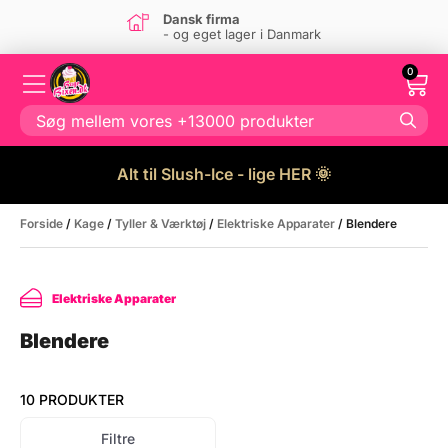
a
Super kundese
ager i Danmark
Kontakt os
her
0
Alt til Slush-Ice - lige HER 🌞
Forside
/
Kage
/
Tyller & Værktøj
/
Elektriske Apparater
/ Blendere
Elektriske Apparater
Blendere
10 PRODUKTER
Filtre