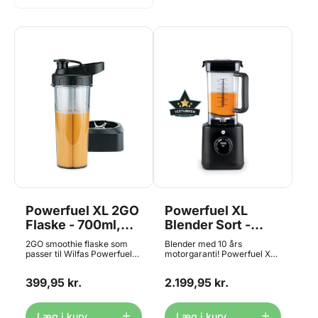
Powerfuel XL 2GO
Powerfuel XL
Flaske - 700ml,
Blender Sort -
Wilfa
2000 Watt, Wilfa
2GO smoothie flaske som
Blender med 10 års
passer til Wilfas Powerfuel
motorgaranti! Powerfuel XL
XL Blender i sort/sølv, som
kombinerer en
du finder HER. Med 2GO XL
højhastighedsmotor på 2000
399,95 kr.
2.199,95 kr.
flasken kan du blende din
watt med seks
yndlingssmoothie eller
specialdesignede knivblade,
proteinshake direkte i
der arbejder med 32.000
flasken og tage den med på
omdrejninger i minuttet,
Læg i kurv
Læg i kurv