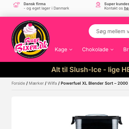
Dansk firma
Super kundes
- og eget lager i Danmark
Kontakt os
he
Kage
Chokolade
Br
Alt til Slush-Ice - lige 
Forside
/
Mærker
/
Wilfa
/ Powerfuel XL Blender Sort – 2000 
Måske kunne nogle af disse produkter hav
Tilbud