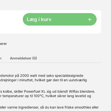
Læg i kurv
varer
n
Anmeldelser (0)
u selve kassen samt et låg. Ekstra kasser kan bestilles HER.
hedsmotor på 2000 watt med seks specialdesignede
el til 6-8 dejkugler pr. kasse (200-250 g hver).? Plads til hele
ejninger i minuttet, hvilket gør den til en uundværlig
stables, så du kun behøver låg på den øverste kasse.? Slidstærkt
ring af andre fødevarer. ? Produceret i Italien Bemærk:
kasse og semi-transparent låg. Materiale: PE plast
ers kolbe, skiller Powerfuel XL sig ud blandt Wilfas blendere.
er temperaturer op til 100°C, hvilket sikrer lang levetid og
ler varme ingredienser, så du kan lave friske smoothies eller