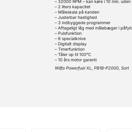
– 32000 RPM – kan køre i 10 min. uden
– 2 liters kapacitet
– Måleskala på kanden
– Justerbar hastighed
– 3 indbyggede programmer
– Aftageligt låg med målebæger i påfyld
– Pulsfunktion
– 6 specialknive
– Digitalt display
– Timerfunktion
– Tåler op til 100°C
– 10 års motor garanti
Wilfa Powerfuel XL, PB1B-P2000, Sort