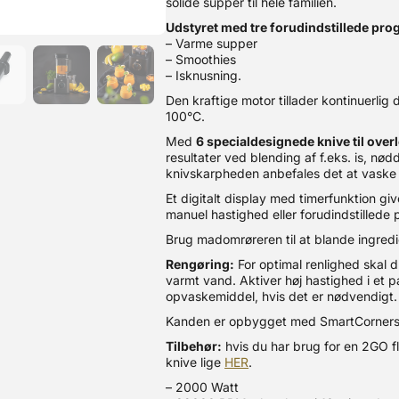
solide supper til hele familien.
Udstyret med tre forudindstillede pr
– Varme supper
– Smoothies
– Isknusning.
Den kraftige motor tillader kontinuerlig d
100°C.
Med
6 specialdesignede knive til ove
resultater ved blending af f.eks. is, nø
knivskarpheden anbefales det at vaske 
Et digitalt display med timerfunktion g
manuel hastighed eller forudindstillede
Brug madomrøreren til at blande ingredie
Rengøring:
For optimal renlighed skal 
varmt vand. Aktiver høj hastighed i et 
opvaskemiddel, hvis det er nødvendigt.
Kanden er opbygget med SmartCorners, s
Tilbehør:
hvis du har brug for en 2GO fla
knive lige
HER
.
– 2000 Watt