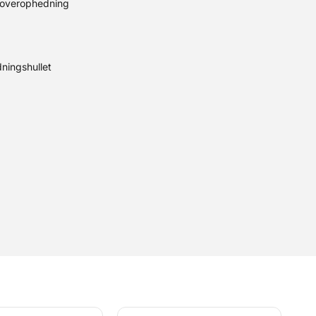
 overophedning
ningshullet