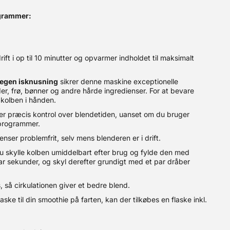
ogrammer:
rift i op til 10 minutter og opvarmer indholdet til maksimalt
rlegen isknusning
sikrer denne maskine exceptionelle
dder, frø, bønner og andre hårde ingredienser. For at bevare
kolben i hånden.
iver præcis kontrol over blendetiden, uanset om du bruger
 programmer.
nser problemfrit, selv mens blenderen er i drift.
du skylle kolben umiddelbart efter brug og fylde den med
par sekunder, og skyl derefter grundigt med et par dråber
å cirkulationen giver et bedre blend.
ske til din smoothie på farten, kan der tilkøbes en flaske inkl.