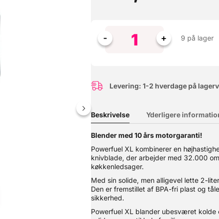
9 på lager
Levering: 1-2 hverdage på lager
Beskrivelse
Yderligere informatio
Blender med 10 års motorgaranti!
Denne hævekasse er skabt til den passionerede pizzabager. Her får d
Powerfuel XL kombinerer en højhastig
behov for et låg til den øverste kasse. ? Perfekte hæveforhold – Ide
knivblade, der arbejder med 32.000 omdr
 et almindeligt køleskab.? Stabelbare & praktiske – Designet til at 
køkkenledsager.
emaskine.? Multifunktionelle – Perfekte til både pizzadej og opbeva
al slutte 100% tæt - din dej skal kunne trække vejret. Farve: hvid 
Med sin solide, men alligevel lette 2-lit
takt med fødevarer: Ja
Den er fremstillet af BPA-fri plast og tål
sikkerhed.
Powerfuel XL blander ubesværet kolde el