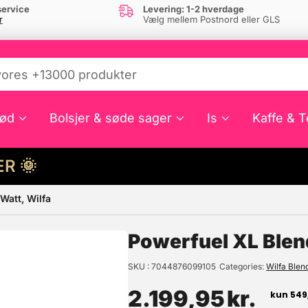
ervice
Levering: 1-2 hverdage
r
Vælg mellem Postnord eller GLS
ød
Bolsjer & søde sager
Is
Kaffe & T
HER 🌞
Watt, Wilfa
e din interesse?
Powerfuel XL Blend
SKU
7044876099105
Categories
Wilfa Blen
2.199,95
kr.