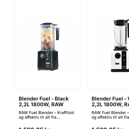
Blender Fuel - Black
Blender Fuel -
2,2L 1800W, RAW
2,2L 1800W, 
RAW Fuel Blender – Kraftfuld
RAW Fuel Blender –
og effektiv til alt fra
og effektiv til alt fr
smoothies til supper Med
smoothies til supp
rt
RAW Fuel Blender får du en
RAW Fuel Blender f