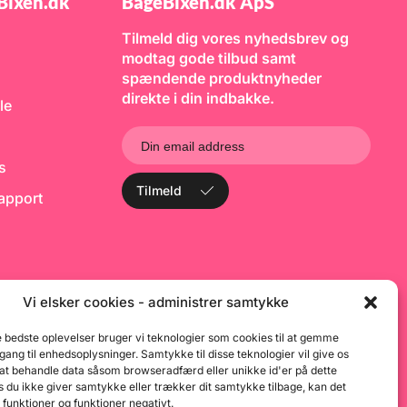
Bixen.dk
BageBixen.dk ApS
 en condibøtte -
b
t. smøre dejen
b
lie. Kassen kan
Tilmeld dig vores nyhedsbrev og
 og kan stables.
modtag gode tilbud samt
for en kasse samt
spændende produktnyheder
j om det ikke ville
t med en handy
direkte i din indbakke.
le
 at få pizzaboller
f hævekassen - som
Farve: Grå
 PP plast
ks
rbestandighed:
+60°C Egnet til
Tilmeld
rapport
ntakt med
 Ja
Vi elsker cookies - administrer samtykke
e bedste oplevelser bruger vi teknologier som cookies til at gemme
dgang til enhedsoplysninger. Samtykke til disse teknologier vil give os
 at behandle data såsom browseradfærd eller unikke id'er på dette
 du ikke giver samtykke eller trækker dit samtykke tilbage, kan det
 funktioner og funktioner negativt.