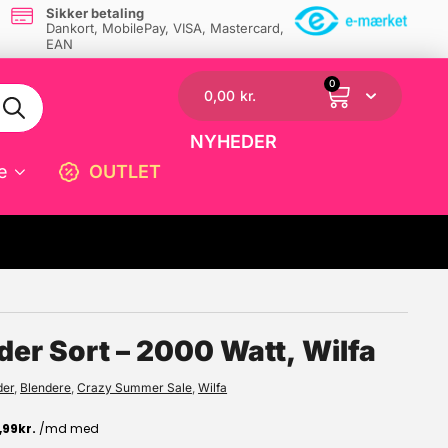
Sikker betaling
Dankort, MobilePay, VISA, Mastercard,
EAN
0
0,00
kr.
NYHEDER
e
OUTLET
☓
er Sort – 2000 Watt, Wilfa
der
,
Blendere
,
Crazy Summer Sale
,
Wilfa