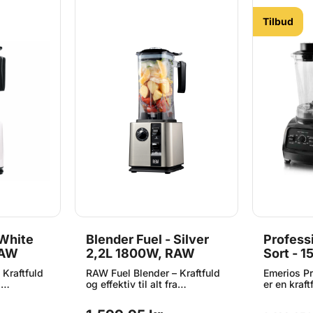
Tilbud
 White
Blender Fuel - Silver
Profess
RAW
2,2L 1800W, RAW
Sort - 1
Emerio^
 Kraftfuld
RAW Fuel Blender – Kraftfuld
Emerios Pr
a
og effektiv til alt fra
er en kraf
er Med
smoothies til supper Med
justerbar 
år du en
RAW Fuel Blender får du en
kan tilpas