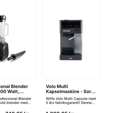
ional Blender
Volo Multi
S
500 Watt,
Kapselmaskine - Sort,
W
Wilfa
ofessional Blender
Wilfa Volo Multi Capsule med
S
tfuld blender med
5 års fabriksgaranti! Denne
k
hastighed, så du
kaffe maskine fremstillet i
G
se blendningen
holdbart plast har en 0,8L
m