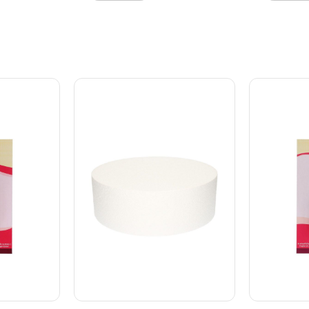
valitet med
materialer af høj kvalitet med
materialer 
g, der
en særlig belægning, der
en særlig 
forhindrer pletter,
forhindrer 
fedtoverførsel og
fedtoverfø
 er
fugtabsorption. Det er
fugtabsorp
il
desuden godkendt til
desuden go
ilket gør
fødevarekontakt, hvilket gør
fødevareko
 dit bageri
det ideelt til brug i dit bageri
det ideelt 
 til
eller køkken. Perfekt til
eller køkke
 gaver m.m.
bryllupper, fester, gaver m.m.
bryllupper
litet og
Fremstillet i høj kvalitet og
Fremstillet
Med
fås i flotte farver Med
fås i flott
ng mod
beskyttende coating mod
beskytten
gt Godkendt
pletter, fedt og fugt Godkendt
pletter, f
 Farve:
til fødevarekontakt Farve:
til fødeva
4 mm x 20
Baby Blue Størrelse: 12 mm x
Baby Blue 
ing Cake
20 m Med Simply Making
20 m Med 
 du nemt
Cake Ribbon i Baby Blue kan
Cake Ribbo
g
du nemt tilføje en stilfuld og
du nemt til
til dine
professionel finish til dine
professione
kreationer.
kreationer.