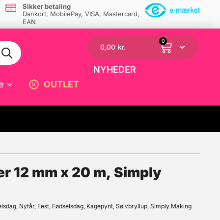
Sikker betaling
Dankort, MobilePay, VISA, Mastercard,
EAN
0
0,00
kr.
NYHEDER
e
OUTLET
☓
er 12 mm x 20 m, Simply
elsdag
,
Nytår
,
Fest
,
Fødselsdag
,
Kagepynt
,
Sølvbryllup
,
Simply Making