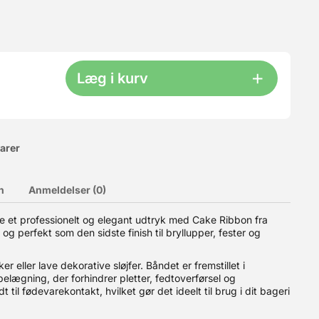
Læg i kurv
varer
n
Anmeldelser (0)
du kun selve kassen - uden låg. Låget kan bestilles HER. Man
 et professionelt og elegant udtryk med Cake Ribbon fra
il 6-8 dejkugler pr. kasse (200-250 g hver).? Plads til hele
og perfekt som den sidste finish til bryllupper, fester og
stables, så du kun behøver låg på den øverste kasse.? Slidstærkt
ring af andre fødevarer. ? Produceret i Italien Bemærk:
fødevarer: Ja
r eller lave dekorative sløjfer. Båndet er fremstillet i
belægning, der forhindrer pletter, fedtoverførsel og
il fødevarekontakt, hvilket gør det ideelt til brug i dit bageri