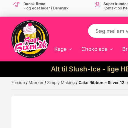
Dansk firma
Super kundes
- og eget lager i Danmark
Kontakt os
he
Kage
Chokolade
Br
Alt til Slush-Ice - lige 
Forside
/
Mærker
/
Simply Making
/ Cake Ribbon – Silver 12
Måske kunne nogle af disse produkter hav