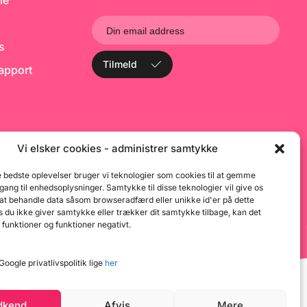
le
00cm / 20m og
Fondant
r 5,5cm Se også
lg af kageplast i
rskellig højde lige
ks
Tilmeld
rapport
Vi elsker cookies - administrer samtykke
e bedste oplevelser bruger vi teknologier som cookies til at gemme
dgang til enhedsoplysninger. Samtykke til disse teknologier vil give os
 at behandle data såsom browseradfærd eller unikke id'er på dette
 du ikke giver samtykke eller trækker dit samtykke tilbage, kan det
 funktioner og funktioner negativt.
oogle privatlivspolitik lige
her
dkend
Afvis
Mere