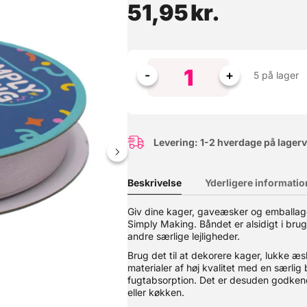
51,95
kr.
5 på lager
Levering: 1-2 hverdage på lager
Beskrivelse
Yderligere informatio
Denne hævekasse er skabt til den passionerede pizzabager. Her får 
Giv dine kager, gaveæsker og emballage
v for et låg til den øverste kasse. ? Perfekte hæveforhold – Ideel t
Simply Making. Båndet er alsidigt i brug 
 et almindeligt køleskab.? Stabelbare & praktiske – Designet til at 
emaskine.? Multifunktionelle – Perfekte til både pizzadej og opbeva
andre særlige lejligheder.
eraturbestandighed: -40°C til +60°C Egnet til direkte kontakt med 
Brug det til at dekorere kager, lukke æske
materialer af høj kvalitet med en særlig 
fugtabsorption. Det er desuden godkendt t
eller køkken.