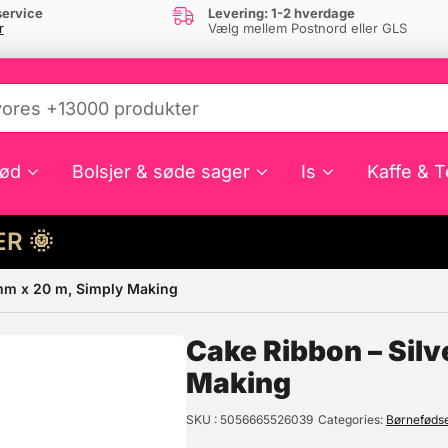
ervice
Levering: 1-2 hverdage
r
Vælg mellem Postnord eller GLS
ød
Bolsjer & søde sager
Is
Kaffe & T
HER 🌞
 mm x 20 m, Simply Making
e din interesse?
Cake Ribbon – Silv
Making
SKU
5056665526039
Categories
Børneføds