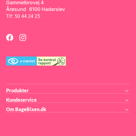
Gammelbrovej 4
Baby Pink Størrelse: 24 mm
x 20 m Med Simply Making
Årøsund 6100 Haderslev
Cake Ribbon i Baby Pink kan
Tlf: 50 44 24 25
du nemt tilføje en stilfuld og
professionel finish til dine
kreationer.
Produkter
Kundeservice
Om BageBixen.dk