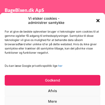
BageBixen.dk ApS
Vi elsker cookies -
Tilmeld dig vores nyhedsbrev og modtag gode tilbud
administrer samtykke
samt spændende produktnyheder direkte i din
indbakke.
For at give de bedste oplevelser bruger vi teknologier som cookies til at
gemme og/eller få adgang til enhedsoplysninger. Samtykke til disse
teknologier vil give os mulighed for at behandle data såsom
browseradfærd eller unikke id'er på dette websted. Hvis du ikke giver
samtykke eller trækker dit samtykke tilbage, kan det påvirke visse
funktioner og funktioner negativt.
Tilmeld
Du kan læse Google privatlivspolitik lige
her
Godkend
Afvis
Mere
Copyright © 2026 BageBixen.dk