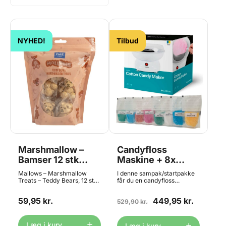
NYHED!
Tilbud
Marshmallow –
Candyfloss
Bamser 12 stk
Maskine + 8x
180g, PME
Candyfloss
Mallows – Marshmallow
I denne sampak/startpakke
Sukker, Champion
Treats – Teddy Bears, 12 stk.
får du en candyfloss
Skab søde og charmerende
maskine samt hele 8
kager med Mallows –
forskellige smage af
59,95 kr.
449,95 kr.
Marshmallow Treats – Teddy
candyfloss sukker.
529,90 kr.
Bears. De bløde 3D-
Champions
marshmallow-godbidder er
candyflossmaskine er
formet som nuttede bamser
perfekt til f.eks.
Læg i kurv
Læg i kurv