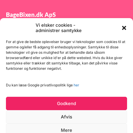
BageBixen.dk ApS
Vi elsker cookies -
Tilmeld dig vores nyhedsbrev og modtag gode tilbud
administrer samtykke
samt spændende produktnyheder direkte i din
indbakke.
For at give de bedste oplevelser bruger vi teknologier som cookies til at
gemme og/eller få adgang til enhedsoplysninger. Samtykke til disse
teknologier vil give os mulighed for at behandle data såsom
browseradfærd eller unikke id'er på dette websted. Hvis du ikke giver
samtykke eller trækker dit samtykke tilbage, kan det påvirke visse
funktioner og funktioner negativt.
Tilmeld
Du kan læse Google privatlivspolitik lige
her
Godkend
Afvis
Mere