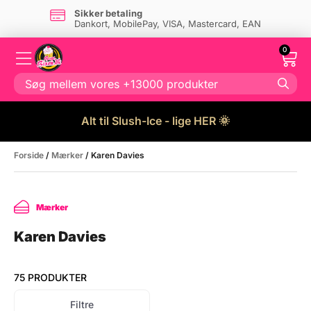
Dansk firma
- og eget lager i Danmark
0
Alt til Slush-Ice - lige HER 🌞
Forside
/
Mærker
/ Karen Davies
Mærker
Karen Davies
75 PRODUKTER
Filtre