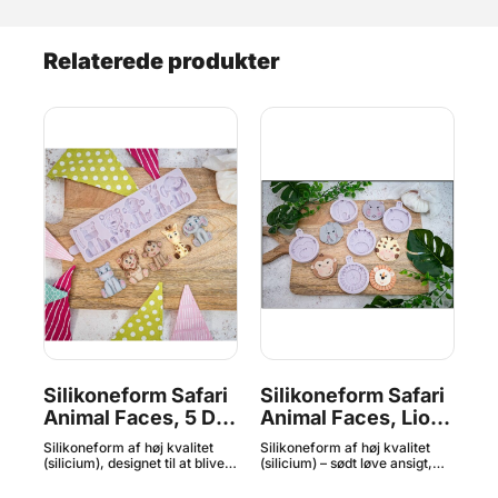
Relaterede produkter
Silikoneform Safari
Silikoneform Safari
Si
 -
Animal Faces, 5 Dyr
Animal Faces, Lion
Pr
- Karen Davies
- Karen Davies^
D
Silikoneform af høj kvalitet
Silikoneform af høj kvalitet
Bri
rer
(silicium), designet til at blive
(silicium) – sødt løve ansigt,
på 
t
brugt som en fin detalje, der
designet til at blive brugt som
Dav
t
giver din kage eller cupcake et
en fin detalje, der giver din
Pr