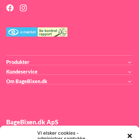
Produkter
Kundeservice
Om BageBixen.dk
BageBixen.dk ApS
Vi elsker cookies -
Tilmeld dig vores nyhedsbrev og modtag gode tilbud
administrer samtykke