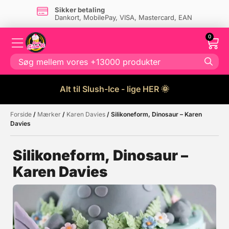
Sikker betaling
Dankort, MobilePay, VISA, Mastercard, EAN
0
Alt til Slush-Ice - lige HER 🌞
Forside
/
Mærker
/
Karen Davies
/ Silikoneform, Dinosaur – Karen
Måske kunne nogle af disse
☓
Davies
produkter have din interesse?
Silikoneform, Dinosaur –
Karen Davies