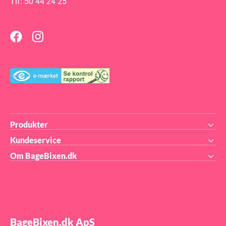
Tlf: 50 44 24 25
fabrik i Storbritannien.
Størrelse: ca. 20 x 2,6 x 0,8
cm
Produkter
Kundeservice
Om BageBixen.dk
BageBixen.dk ApS