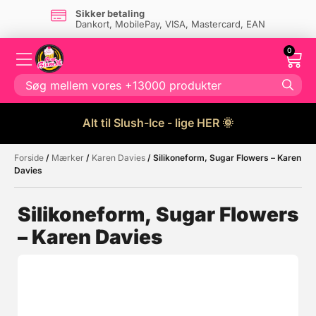
Sikker betaling
Dankort, MobilePay, VISA, Mastercard, EAN
0
Alt til Slush-Ice - lige HER 🌞
Forside
/
Mærker
/
Karen Davies
/ Silikoneform, Sugar Flowers – Karen
Måske kunne nogle af disse
☓
Davies
produkter have din interesse?
Silikoneform, Sugar Flowers
– Karen Davies