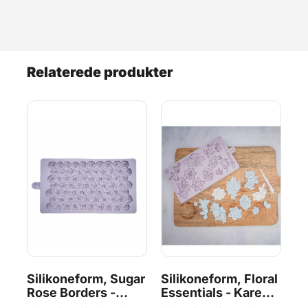
Relaterede produkter
Silikoneform, Sugar
Silikoneform, Floral
Si
Rose Borders -
Essentials - Karen
B
Karen Davies
Davies
F