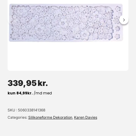
Dowel Rods Plastic sæt/4 - Wilton
Sæt bestående af 4 solide hule plastik dyvler, Dowel Rods Plastic set/4,
fra Wilton - et must-have til opbygning af stablede kager. Dyvlerne
giver stor stabilitet og støtte til dine kagelag. Let at tilskære med en kniv.
Størrelse: længde 32 cm, dia. 1,85 cm
29,95 kr.
Læg i kurv
339,95
kr.
Læs mere
SKU
5060338141368
Categories
Silikoneforme Dekoration
,
Karen Davies