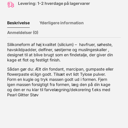
Levering: 1-2 hverdage på lagervarer
Beskrivelse
Yderligere information
Anmeldelser (0)
Silikoneform af høj kvalitet (silicium) – havfruer, søheste,
havskildpadder, delfiner, søstjerne og muslingeskaller ,
designet til at blive brugt som en findetalje, der giver din
kage et flot og festligt finish.
Sådan gør du: Ælt din fondant, marcipan, gumpaste eller
flowerpaste el.lign godt. Tilsæt evt lidt Tylose pulver.
Form en kugle og tryk massen godt ud i formen. Fjern
igen massen forsigtigt fra formen, læg den på din kage
og den er nu klar til farvelægning/dekorering f.eks med
Pearl Glitter Støv