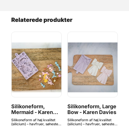
Relaterede produkter
Silikoneform,
Silikoneform, Large
Si
en
Mermaid - Karen
Bow - Karen Davies
Au
Davies
K
Silikoneform af høj kvalitet
Silikoneform af høj kvalitet
Sil
(silicium) – havfruer, søheste,
(silicium) – havfruer, søheste,
(si
havskildpadder, delfiner,
havskildpadder, delfiner,
des