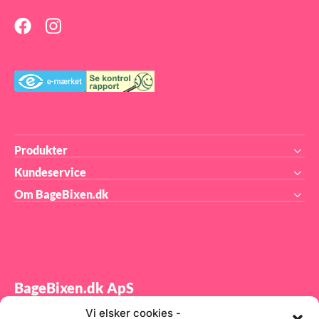
Produkter
Kundeservice
Om BageBixen.dk
BageBixen.dk ApS
Vi elsker cookies -
Tilmeld dig vores nyhedsbrev og modtag gode tilbud