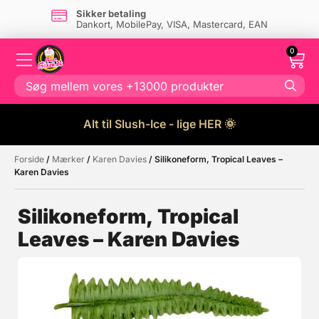
Sikker betaling
Dankort, MobilePay, VISA, Mastercard, EAN
0
Alt til Slush-Ice - lige HER 🌞
Forside
/
Mærker
/
Karen Davies
/ Silikoneform, Tropical Leaves –
Måske kunne nogle af disse
☓
Karen Davies
produkter have din interesse?
Silikoneform, Tropical
Leaves – Karen Davies