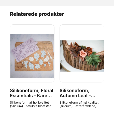
Relaterede produkter
Silikoneform, Floral
Silikoneform,
Si
en
Essentials - Karen
Autumn Leaf -
Tr
Davies
Karen Davies
K
Silikoneform af høj kvalitet
Silikoneform af høj kvalitet
Sil
(silicium) – smukke blomster,
(silicium) – efterårsblade,
(si
designet til at blive brugt som
designet til at blive brugt som
des
om
en smuk detalje, der giver din
en findetalje, der giver din
en 