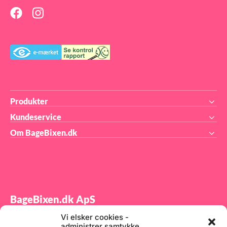
Produkter
Kundeservice
Om BageBixen.dk
BageBixen.dk ApS
Vi elsker cookies -
Tilmeld dig vores nyhedsbrev og modtag gode tilbud
administrer samtykke