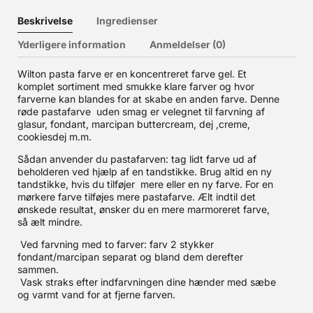
Beskrivelse
Ingredienser
Yderligere information
Anmeldelser (0)
Wilton pasta farve er en koncentreret farve gel. Et
komplet sortiment med smukke klare farver og hvor
farverne kan blandes for at skabe en anden farve. Denne
røde pastafarve uden smag er velegnet til farvning af
glasur, fondant, marcipan buttercream, dej ,creme,
cookiesdej m.m.
Sådan anvender du pastafarven: tag lidt farve ud af
beholderen ved hjælp af en tandstikke. Brug altid en ny
tandstikke, hvis du tilføjer mere eller en ny farve. For en
mørkere farve tilføjes mere pastafarve. Ælt indtil det
ønskede resultat, ønsker du en mere marmoreret farve,
så ælt mindre.
Ved farvning med to farver: farv 2 stykker
fondant/marcipan separat og bland dem derefter
sammen.
Vask straks efter indfarvningen dine hænder med sæbe
og varmt vand for at fjerne farven.