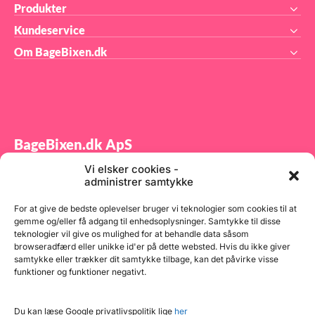
Produkter
Kundeservice
Om BageBixen.dk
BageBixen.dk ApS
Vi elsker cookies -
Tilmeld dig vores nyhedsbrev og modtag gode tilbud
administrer samtykke
samt spændende produktnyheder direkte i din
indbakke.
For at give de bedste oplevelser bruger vi teknologier som cookies til at
gemme og/eller få adgang til enhedsoplysninger. Samtykke til disse
teknologier vil give os mulighed for at behandle data såsom
browseradfærd eller unikke id'er på dette websted. Hvis du ikke giver
samtykke eller trækker dit samtykke tilbage, kan det påvirke visse
funktioner og funktioner negativt.
Tilmeld
Du kan læse Google privatlivspolitik lige
her