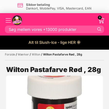
Sikker betaling
Dankort, MobilePay, VISA, Mastercard, EAN
0
Alt til Slush-Ice - lige HER 🌞
Forside
/
Mærker
/
Wilton
/ Wilton Pastafarve Rød , 28g
Måske kunne nogle af disse
☓
produkter have din interesse?
Wilton Pastafarve Rød , 28g