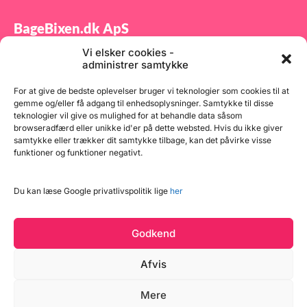
BageBixen.dk ApS
Vi elsker cookies -
Tilmeld dig vores nyhedsbrev og modtag gode tilbud
administrer samtykke
samt spændende produktnyheder direkte i din
indbakke.
For at give de bedste oplevelser bruger vi teknologier som cookies til at
gemme og/eller få adgang til enhedsoplysninger. Samtykke til disse
teknologier vil give os mulighed for at behandle data såsom
browseradfærd eller unikke id'er på dette websted. Hvis du ikke giver
samtykke eller trækker dit samtykke tilbage, kan det påvirke visse
funktioner og funktioner negativt.
Tilmeld
Du kan læse Google privatlivspolitik lige
her
Godkend
Afvis
Læg i kurv
Mere
Copyright © 2026 BageBixen.dk
2 på lager