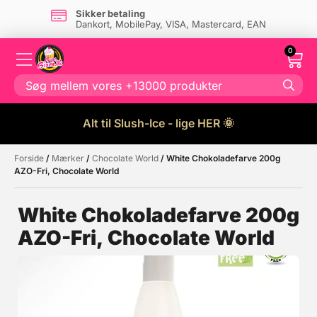
Sikker betaling
Dankort, MobilePay, VISA, Mastercard, EAN
0
Alt til Slush-Ice - lige HER 🌞
Forside
/
Mærker
/
Chocolate World
/ White Chokoladefarve 200g
Måske kunne nogle af disse
☓
AZO-Fri, Chocolate World
produkter have din interesse?
White Chokoladefarve 200g
AZO-Fri, Chocolate World