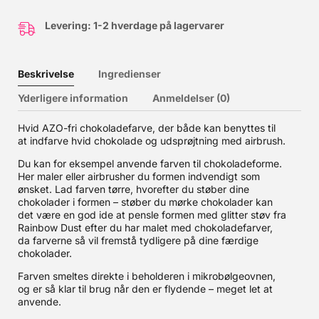
Levering: 1-2 hverdage på lagervarer
Beskrivelse
Ingredienser
Yderligere information
Anmeldelser (0)
Hvid AZO-fri chokoladefarve, der både kan benyttes til
at indfarve hvid chokolade og udsprøjtning med airbrush.
Du kan for eksempel anvende farven til chokoladeforme.
Her maler eller airbrusher du formen indvendigt som
ønsket. Lad farven tørre, hvorefter du støber dine
chokolader i formen – støber du mørke chokolader kan
det være en god ide at pensle formen med glitter støv fra
Rainbow Dust efter du har malet med chokoladefarver,
da farverne så vil fremstå tydligere på dine færdige
chokolader.
Farven smeltes direkte i beholderen i mikrobølgeovnen,
og er så klar til brug når den er flydende – meget let at
anvende.