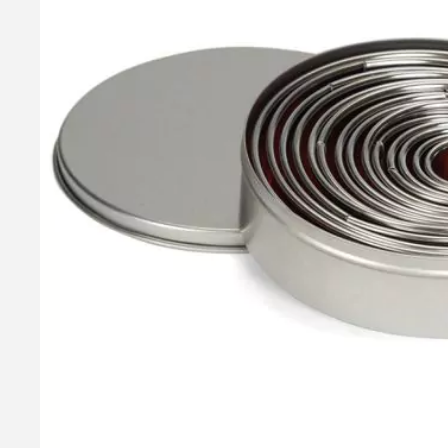
Glukose Sirup (Flydende), 400g - Dansukker
Dette er en semi-flydende glukose. Du finder vores faste gluko
hvedestivelse. . Bruges primært til is og slik, men også i ba
glukosesirup, at karamel krystalliseres og bliver grynet. Dan
(< 20ppm). Ved et glutenindhold under 0,002 % kan produktet d
29,95 kr.
Læg i kurv
Læs mere