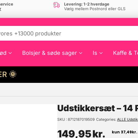
ervice
Levering: 1-2 hverdage
r
Vælg mellem Postnord eller GLS
ød
Bolsjer & søde sager
Is
Kaffe & T
HER 🌞
e din interesse?
Udstikkersæt – 14 
SKU
8712187019509
Categories
ALLE Udsti
149,95
kr.