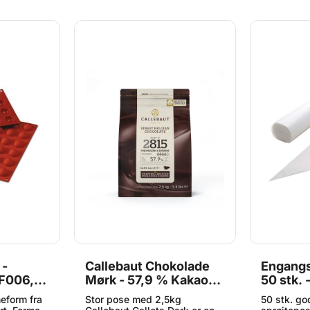
 -
Callebaut Chokolade
Engangs
SF006,
Mørk - 57,9 % Kakao,
50 stk. 
2,5 kg
Kraftige
neform fra
Stor pose med 2,5kg
50 stk. g