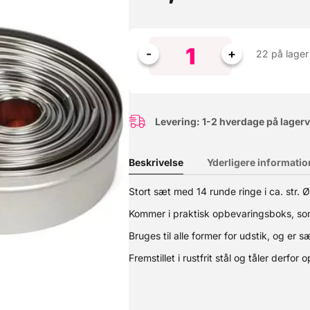
22 på lager
Levering: 1-2 hverdage på lager
Beskrivelse
Yderligere informatio
Stort sæt med 14 runde ringe i ca. str. Ø
se lige HER. Glukosesirup i en praktisk flaske med 400 g. Glukosesi
Kommer i praktisk opbevaringsboks, som 
gværk. Glukosesirup hæmmer krystallisering og giver f.eks. is en c
sukker glukosesirup er udvundet af hvedestivelse, men under produk
Bruges til alle former for udstik, og er 
eklareres som glutenfrit. Indhold: 400g
Fremstillet i rustfrit stål og tåler derfo