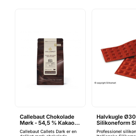
,
Callebaut Chokolade
Halvkugle Ø30
Mørk - 54,5 % Kakao, 1
Silikoneform 
kg
Silikomart
Callebaut Callets Dark er en
Professionel siliko