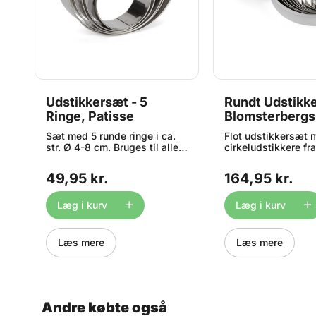
Udstikkersæt - 5
Rundt Udstikk
Ringe, Patisse
Blomsterbergs
an
Sæt med 5 runde ringe i ca.
Flot udstikkersæt 
str. Ø 4-8 cm. Bruges til alle
cirkeludstikkere fr
former for udstik, som f.eks.
Blomsterberg. Det 
småkager eller dekorationer i
sæt til at udstikk
49,95 kr.
164,95 kr.
fondant/marcipan. Fremstillet
til kager og dessert
er
i rustfrit stål og tåler derfor
medaljebunde,
opvaskemaskine. Ringene
marcipanskilte, sm
Læg i kurv
Læg i kurv
måler ca. Ø 4, 5, 6, 7 og 8 cm.
lignende i forskelli
størrelser. Fremstille
stål, og tåler derm
Læs mere
Læs mere
opvaskemaskine. L
metalæske. 9 større
til 13 cm i diameter
cm
Andre købte også