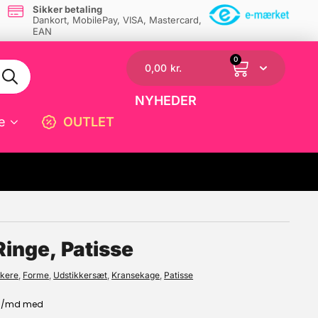
Sikker betaling
Dankort, MobilePay, VISA, Mastercard,
EAN
0
0,00
kr.
NYHEDER
e
OUTLET
☓
Ringe, Patisse
kkere
,
Forme
,
Udstikkersæt
,
Kransekage
,
Patisse