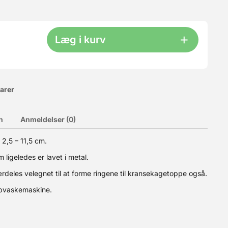
Læg i kurv
varer
n
Anmeldelser (0)
 2,5 – 11,5 cm.
rup er en blanding af forskellige sukkerarter, som udvindes af
ligeledes er lavet i metal.
remet og blød konsistens. På samme måde modvirker
tionsprocessen er glutenindholdet reduceret til under 0,002 %
særdeles velegnet til at forme ringene til kransekagetoppe også.
r opvaskemaskine.