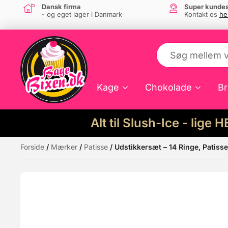
Dansk firma
Super kundes
- og eget lager i Danmark
Kontakt os
he
Kage
Chokolade
Br
Alt til Slush-Ice - lige 
Forside
/
Mærker
/
Patisse
/ Udstikkersæt – 14 Ringe, Patisse
Måske kunne nogle af disse produkter hav