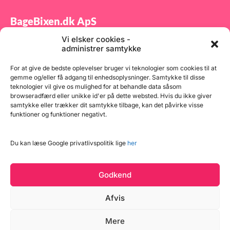
BageBixen.dk ApS
Vi elsker cookies -
Tilmeld dig vores nyhedsbrev og modtag gode tilbud
administrer samtykke
samt spændende produktnyheder direkte i din
indbakke.
For at give de bedste oplevelser bruger vi teknologier som cookies til at
gemme og/eller få adgang til enhedsoplysninger. Samtykke til disse
teknologier vil give os mulighed for at behandle data såsom
browseradfærd eller unikke id'er på dette websted. Hvis du ikke giver
samtykke eller trækker dit samtykke tilbage, kan det påvirke visse
funktioner og funktioner negativt.
Tilmeld
Du kan læse Google privatlivspolitik lige
her
Godkend
Afvis
Mere
Copyright © 2026 BageBixen.dk