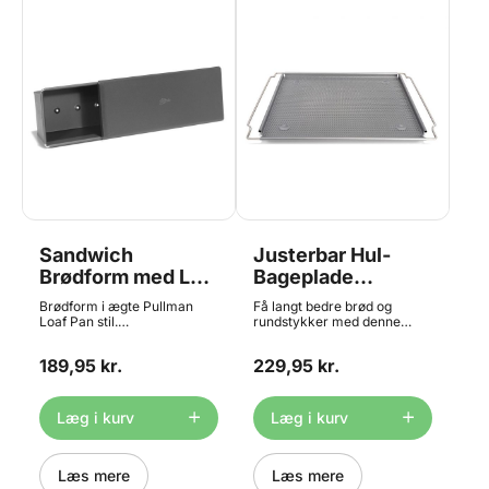
Sandwich
Justerbar Hul-
Brødform med Låg
Bageplade
- 30cm, Patisse
Almindelig
Brødform i ægte Pullman
Få langt bedre brød og
Loaf Pan stil.
rundstykker med denne
Sandwichbrødformen
hulplade, som er justerbar og
leveres med låg, og er
dermed passer i langt de
189,95 kr.
229,95 kr.
perfekt til klassiske brød.
fleste almindelige ovne.
Formen kan tåle opvarmning
Damp er godt for brødets
til 190°C og på kort sigt op til
hæveevne, men en
215°C. Med non-stick
almindelig bageplade tillader
Læg i kurv
Læg i kurv
belægning. Størrelse: 30 cm.
ikke dampen at komme op til
Ikke egnet til
underisen af brøddet. Denne
opvaskemaskine.
plade har en fin perforrering,
Læs mere
og damp og varme kan
Læs mere