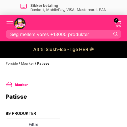
Dansk firma
- og eget lager i Danmark
0
Alt til Slush-Ice - lige HER 🌞
Forside
/
Mærker
/ Patisse
Mærker
Patisse
89 PRODUKTER
Filtre