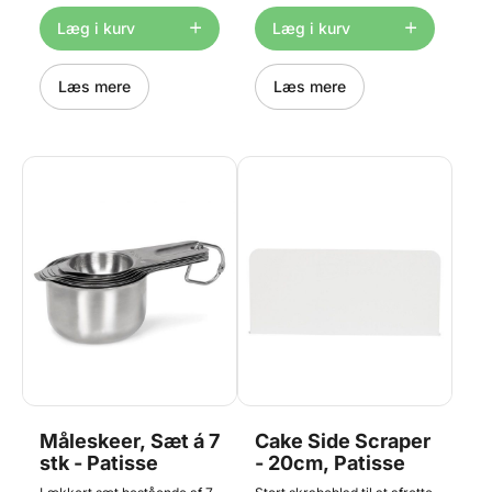
med dobbelt non-stick
Størrelse: 10 cm x 25 m.
keramisk belægning. Tåler
Læg i kurv
Læg i kurv
temperaturer helt op til
230°C grundet den
keramiske belægning.
Størrelse: Ø 24 cm. Bør ikke
Læs mere
Læs mere
vaskes i opvaskemaskine.
Måleskeer, Sæt á 7
Cake Side Scraper
stk - Patisse
- 20cm, Patisse