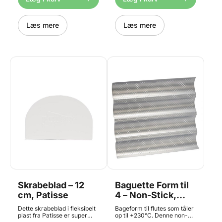
længden, og 17-32 cm i
belægning. Brugs og pleje
bredden. Rammen er lavet i
instruktioner: · Skyl med
rustfrit stål og tåler ikke
varmt vand før første
maskinopvask. Tåler ovn op
Læs mere
anvendelse. · Det kan være
Læs mere
til 230°C.
en fordel at bruge Fedt
Spray hvis man vil undgå at
bagværk hænger i. - Det er
normalt at pladen vil slå sig
under opvarmning, den
retter sig ud igen når den
køler af. Rengøring: · Rengør
bageplade med varmt vand,
opvaskemiddel og en klud. ·
Brug ikke skrabere eller
rengørings svampe der
ridser. · Rengør ikke i
opvaskemaskinen.
Skrabeblad – 12
Baguette Form til
cm, Patisse
4 – Non-Stick,
Patisse
Dette skrabeblad i fleksibelt
Bageform til flutes som tåler
plast fra Patisse er super
op til +230°C. Denne non-