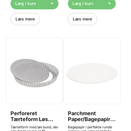
ridser. · Rengør ikke i
Hulbageplade for optimalt
230°C Håndvask anbefales
Læg i kurv
Læg i kurv
opvaskemaskinen.
resultat. Brug en palet til at
løsne bunden fra tærten, når
rammen er fjernet. Diameter
28 cm Non-stick-coating
Læs mere
Læs mere
Max 230°C Håndvask
anbefales
Perforeret
Parchment
Tærteform Løs
Paper/Bagepapir
Bund – Ø24cm,
Ø23cm - 20 stk.,
Tærteform med løs bund, der
Bagepapir i perfekte runde
Patisse
Patisse