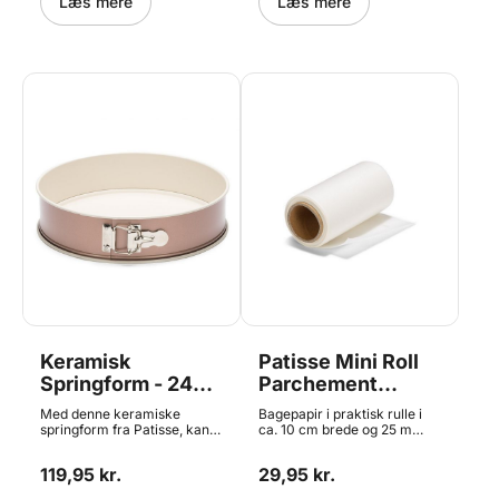
Størrelse: Ø 12 cm. Bør ikke
Læs mere
Størrelse: 24 x 24 cm. Bør
Læs mere
vaskes i opvaskemaskine.
ikke vaskes i
opvaskemaskine.
Keramisk
Patisse Mini Roll
Springform - 24
Parchement
cm, Patisse
Paper/Bagepapir,
Med denne keramiske
Bagepapir i praktisk rulle i
25m
springform fra Patisse, kan
ca. 10 cm brede og 25 m
du lave alverdens forskellige
lang. Velegnet til siderne af
kager. Formen er fremstillet i
runde og rektangulære
119,95 kr.
29,95 kr.
høj kvalitets stål med en
bageforme, letter fjernelsen
tykkelse på 0,5mm - den er
af kagen fra formen.