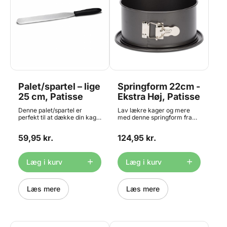
Palet/spartel – lige
Springform 22cm -
25 cm, Patisse
Ekstra Høj, Patisse
Denne palet/spartel er
Lav lækre kager og mere
perfekt til at dække din kage
med denne springform fra
med flødeskum, chokolade,
Patisse. Springformen har en
frosting eller lign. Måler ca.
højere kant end normalt -
59,95 kr.
124,95 kr.
25 cm.
nemlig hele 7,5 cm! Perfekt
til cheesecake. Størrelse: Ø
22 x h 7,5cm Bør ikke vaskes
i opvaskemaskine. Til denne
Læg i kurv
Læg i kurv
springform finder du et bage
bælte der passer HER
Læs mere
Læs mere