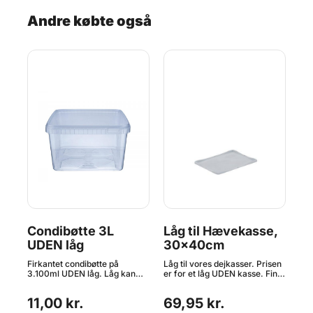
Andre købte også
t
ng
ige
x
rmt
Condibøtte 3L
Låg til Hævekasse,
C
UDEN låg
30x40cm
lå
Firkantet condibøtte på
Låg til vores dejkasser. Prisen
Fir
3.100ml UDEN låg. Låg kan
er for et låg UDEN kasse. Find
3.
x
bestilles lige HER. Condibøtter
kasserne lige HER Farve: Grå
SA
– Den perfekte
Materiale: PP plast
DEN
11,00 kr.
69,95 kr.
15
opbevaringsløsning til
Temperaturbestandighed:
en 
køkkenet Condibøtter er et
-40°C til +60°C Egnet til
Con