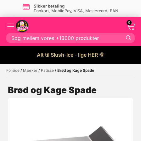
Sikker betaling
Dankort, MobilePay, VISA, Mastercard, EAN
0
Alt til Slush-Ice - lige HER 🌞
Forside
/
Mærker
/
Patisse
/ Brød og Kage Spade
Måske kunne nogle af disse
☓
produkter have din interesse?
Brød og Kage Spade