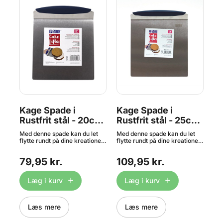
Kage Spade i
Kage Spade i
Ka
Rustfrit stål - 20cm,
Rustfrit stål - 25cm,
Ru
PME
PME
P
Med denne spade kan du let
Med denne spade kan du let
Med
ck
flytte rundt på dine kreationer
flytte rundt på dine kreationer
fly
 er
af kager, pizzaer og meget
af kager, pizzaer og meget
af 
j
mere. Fremstillet i robust
mere. Fremstillet i robust
mer
79,95 kr.
109,95 kr.
1
rustfrit stål og med praktisk
rustfrit stål og med praktisk
rus
håndtag. Måler ca. 20 cm i
håndtag. Måler ca. 25 cm i
hån
pladen. Ikke egnet til
pladen. Ikke egnet til
pla
Læg i kurv
Læg i kurv
ck
opvaskemaskine.
opvaskemaskine.
op
få
 at
Læs mere
Læs mere
.