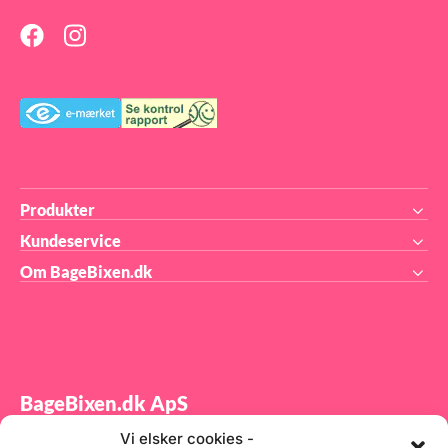
køkkenet og i det kreative
værksted.
Produkter
Kundeservice
Om BageBixen.dk
BageBixen.dk ApS
Vi elsker cookies -
Tilmeld dig vores nyhedsbrev og modtag gode tilbud