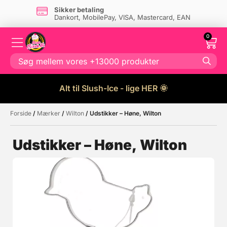
Sikker betaling
Dankort, MobilePay, VISA, Mastercard, EAN
0
Alt til Slush-Ice - lige HER 🌞
Forside
/
Mærker
/
Wilton
/ Udstikker – Høne, Wilton
Måske kunne nogle af disse
☓
produkter have din interesse?
Udstikker – Høne, Wilton