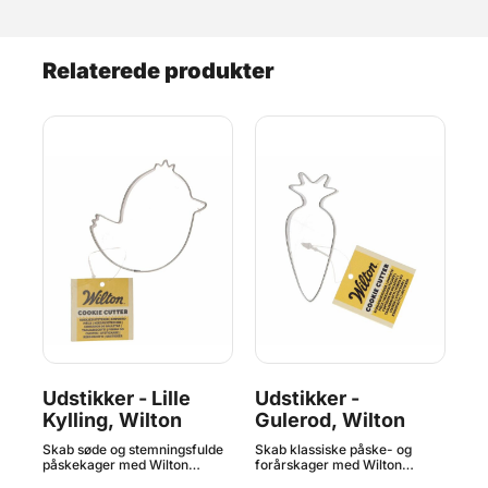
Relaterede produkter
Udstikker - Lille
Udstikker -
Ud
r
Kylling, Wilton
Gulerod, Wilton
W
Skab søde og stemningsfulde
Skab klassiske påske- og
Ska
 9
påskekager med Wilton
forårskager med Wilton
for
j
Cookie Cutter Chick. Denne
Cookie Cutter Carrot. Denne
Coo