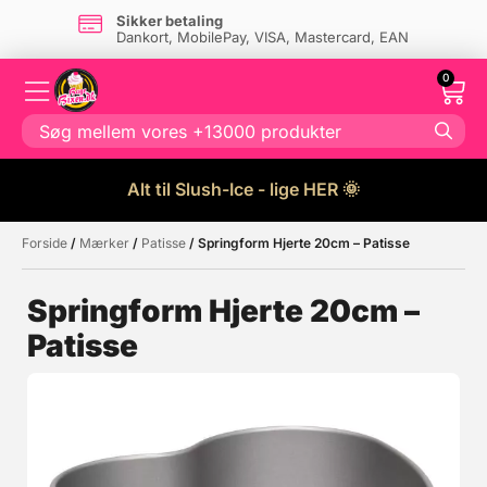
Sikker betaling
Dankort, MobilePay, VISA, Mastercard, EAN
0
Alt til Slush-Ice - lige HER 🌞
Forside
/
Mærker
/
Patisse
/ Springform Hjerte 20cm – Patisse
Måske kunne nogle af disse
☓
produkter have din interesse?
Springform Hjerte 20cm –
Patisse