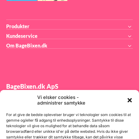
at
Produkter
de
Kundeservice
Om BageBixen.dk
BageBixen.dk ApS
Vi elsker cookies -
Tilmeld dig vores nyhedsbrev og modtag gode tilbud
administrer samtykke
samt spændende produktnyheder direkte i din
indbakke.
For at give de bedste oplevelser bruger vi teknologier som cookies til at
gemme og/eller få adgang til enhedsoplysninger. Samtykke til disse
teknologier vil give os mulighed for at behandle data såsom
browseradfærd eller unikke id'er på dette websted. Hvis du ikke giver
samtykke eller trækker dit samtykke tilbage, kan det påvirke visse