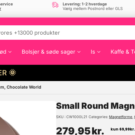
ervice
Levering: 1-2 hverdage
r
Vælg mellem Postnord eller GLS
ød
Bolsjer & søde sager
Is
Kaffe & T
HER 🌞
rm, Chocolate World
e din interesse?
Small Round Magn
SKU
CW1000L21
Categories
Magnetforme
,
279,95
kr.