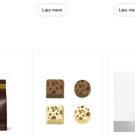
 data om
støbning. Tekniske data om
støbning. 
ærdig
formen: Vægt pr. færdig
formen: Væ
Læs mere
Læs me
er
chokolade: 13 gr Hver
chokolade:
32x7 mm
chokolade måler: Ø 32x14
chokolade
 huller
mm Fordybninger: 3 x 5 huller
mm Fordybn
relse:
Formens totale størrelse:
Formens to
pe af
275x135x24 mm Type af
275x135x2
form: Magnetisk*
form: Mag
af forme:
*Forskellige typer af forme:
*Forskelli
orme har
Magnetisk: Disse forme har
Magnetisk:
de af
en aftagelig bagplade af
en aftagel
n
metal, hvor i der kan
metal, hvor
ersheet til
indsættes et transfersheet til
indsættes e
til
overførelse af print til
overførelse
form:
chokladen Dobbeltform:
chokladen
uges hver
Disse forme kan bruges hver
Disse form
for at danne
for sig, eller i par for at danne
for sig, el
ogen flad
en 3D figur uden nogen flad
en 3D figu
 clips til
side. Man kan bruge clips til
side. Man 
me
at holde dobeltforme
at holde d
orme købes
sammen. Dobbeltforme købes
sammen. D
elige: Helt
hver for sig. Almindelige: Helt
hver for si
l støb af
almindelige forme til støb af
almindelige
m.m.
fyldte chokolader m.m.
fyldte cho
me, ofte
Specialform: 3D forme, ofte
Specialfor
t holde
med magneter til at holde
med magnet
sammen på formen
sammen på