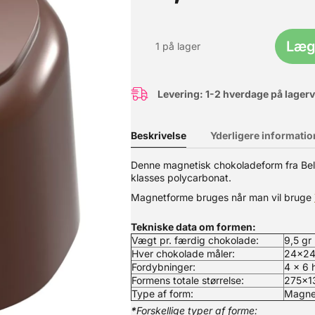
Læg 
1 på lager
Levering: 1-2 hverdage på lager
Beskrivelse
Yderligere informatio
Denne magnetisk chokoladeform fra Belgis
klasses polycarbonat.
Magnetforme bruges når man vil bruge
r til at pynte dine hjemmelavede chokolader med. Hvad er et transfe
n man overføre til chokolade ved at følge nedenstående fremgangsmå
Tekniske data om formen:
ade. Bemærk at chokoladen uanset om det er mørk, lys eller hvid ska
Vægt pr. færdig chokolade:
9,5 gr
om anvist af chokoladeproducenten. Klip eventuelt transferarket t
rerede chokolade over arket. Glat chokoladen ud med en spartel ti
Hver chokolade måler:
24x2
chokoladen har sat sig helt, vil printet blive siddende på chokolade
Fordybninger:
4 x 6 h
befalet af formens producent. Instruktioner er også inkluderet i pa
Formens totale størrelse:
275x1
Type af form:
Magne
*
Forskellige typer af forme: