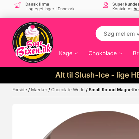
Dansk firma
Super kundes
- og eget lager i Danmark
Kontakt os
he
Kage
Chokolade
Br
Alt til Slush-Ice - lige 
Forside
/
Mærker
/
Chocolate World
/ Small Round Magnetfo
Måske kunne nogle af disse produkter hav