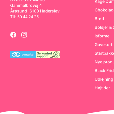
Kage Du
for sig, eller i par for at danne
Gammelbrovej 4
en 3D figur uden nogen flad
Chokolad
Årøsund 6100 Haderslev
side. Man kan bruge clips til
at holde dobeltforme
Tlf: 50 44 24 25
Brød
sammen. Dobbeltforme købes
hver for sig. Almindelige: Helt
almindelige forme til støb af
Bolsjer &
fyldte chokolader m.m.
Specialform: 3D forme, ofte
Isforme
med magneter til at holde
sammen på formen
Gavekort
Startpakk
Nye produ
Black Fri
Udlejning
Højtider