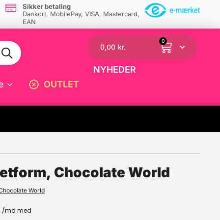
Sikker betaling
Dankort, MobilePay, VISA, Mastercard,
EAN
0
0,00
kr.
NYHEDER
e
OUTLET
☓
etform, Chocolate World
Chocolate World