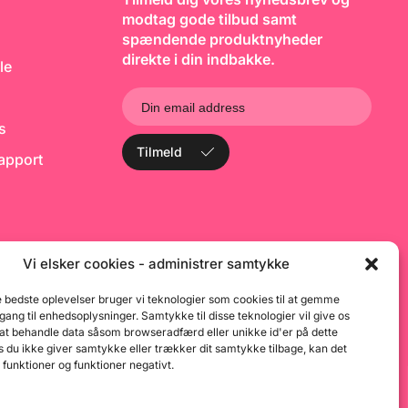
d gangen, ryst og
m
modtag gode tilbud samt
i 10 sekunder - pas
p
 brænde det på.
spændende produktnyheder
1
farve skal ikke
ml
direkte i din indbakke.
le
s. Kan påføres med
ko
brush eller
p
I sandhed et
j
 opfordrer til at
n
iv! Flaske med 56g
bø
ks
 i flaske med 225g.
p
Tilmeld
----------------------
t
rapport
----------------------
k
------------------
ti
h er ikke som de
o
s R&R bruger de den
s
nologiske viden
pe
devarefarver til at
h
kke og meget mere
st
Vi elsker cookies - administrer samtykke
rver. Kort sagt
t
 partikel farvelagt
o
e bedste oplevelser bruger vi teknologier som cookies til at gemme
 knust til atomer.
d
de er der meget
d
dgang til enhedsoplysninger. Samtykke til disse teknologier vil give os
i hvert gram. Alt
b
 at behandle data såsom browseradfærd eller unikke id'er på dette
kendt til brug i
fo
 du ikke giver samtykke eller trækker dit samtykke tilbage, kan det
aturligvis!
bi
 funktioner og funktioner negativt.
d
m
an