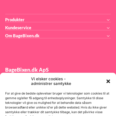
indenfor fødevarefarver til at
skabe unikke og meget mere
levende farver. Kort sagt
bliver hver partikel farvelagt
og herefter knust til atomer.
Produkter
På den måde er der meget
mere farve i hvert gram. Alt
Kundeservice
sammen godkendt til brug i
fødevarer naturligvis!
Om BageBixen.dk
BageBixen.dk ApS
Vi elsker cookies -
Tilmeld dig vores nyhedsbrev og modtag gode tilbud
administrer samtykke
samt spændende produktnyheder direkte i din
indbakke.
For at give de bedste oplevelser bruger vi teknologier som cookies til at
gemme og/eller få adgang til enhedsoplysninger. Samtykke til disse
teknologier vil give os mulighed for at behandle data såsom
browseradfærd eller unikke id'er på dette websted. Hvis du ikke giver
samtykke eller trækker dit samtykke tilbage, kan det påvirke visse