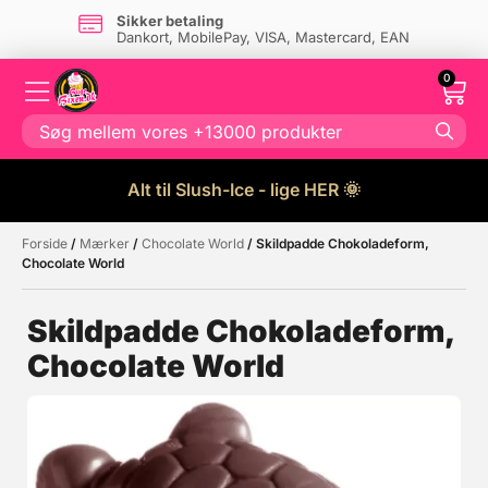
Sikker betaling
Dankort, MobilePay, VISA, Mastercard, EAN
0
Alt til Slush-Ice - lige HER 🌞
Forside
/
Mærker
/
Chocolate World
/ Skildpadde Chokoladeform,
Måske kunne nogle af disse
☓
Chocolate World
produkter have din interesse?
Skildpadde Chokoladeform,
Chocolate World