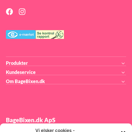
og
 din
t.
 PE
Produkter
Kundeservice
Om BageBixen.dk
BageBixen.dk ApS
Vi elsker cookies -
Tilmeld dig vores nyhedsbrev og modtag gode tilbud