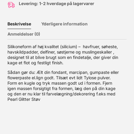
Levering: 1-2 hverdage på lagervarer
Beskrivelse
Yderligere information
Anmeldelser (0)
Silikoneform af høj kvalitet (silicium) – havfruer, søheste,
havskildpadder, delfiner, søstjerne og muslingeskaller ,
designet til at blive brugt som en findetalje, der giver din
kage et flot og festligt finish.
Sådan gør du: Ælt din fondant, marcipan, gumpaste eller
flowerpaste el.lign godt. Tilsæt evt lidt Tylose pulver.
Form en kugle og tryk massen godt ud i formen. Fjern
igen massen forsigtigt fra formen, læg den på din kage
og den er nu klar til farvelægning/dekorering f.eks med
Pearl Glitter Støv