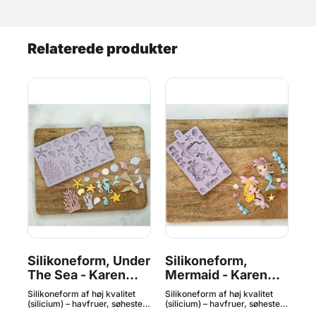
Relaterede produkter
Silikoneform, Under
Silikoneform,
Si
en
The Sea - Karen
Mermaid - Karen
Au
Davies
Davies
K
Silikoneform af høj kvalitet
Silikoneform af høj kvalitet
Sil
(silicium) – havfruer, søheste,
(silicium) – havfruer, søheste,
(si
havskildpadder, delfiner,
havskildpadder, delfiner,
des