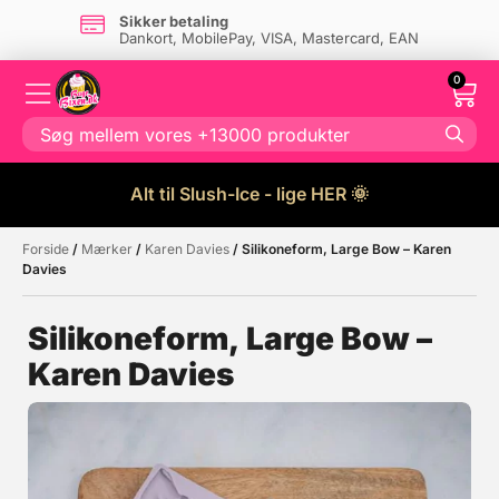
Sikker betaling
Dankort, MobilePay, VISA, Mastercard, EAN
0
Alt til Slush-Ice - lige HER 🌞
Forside
/
Mærker
/
Karen Davies
/ Silikoneform, Large Bow – Karen
Måske kunne nogle af disse
☓
Davies
produkter have din interesse?
Silikoneform, Large Bow –
Karen Davies