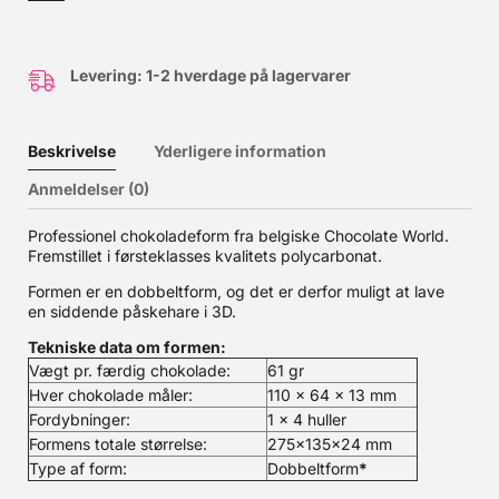
Levering: 1-2 hverdage på lagervarer
Beskrivelse
Yderligere information
Anmeldelser (0)
Professionel chokoladeform fra belgiske Chocolate World.
Fremstillet i førsteklasses kvalitets polycarbonat.
Formen er en dobbeltform, og det er derfor muligt at lave
en siddende påskehare i 3D.
Tekniske data om formen:
Vægt pr. færdig chokolade:
61 gr
Hver chokolade måler:
110 x 64 x 13 mm
Fordybninger:
1 x 4 huller
Formens totale størrelse:
275x135x24 mm
Type af form:
Dobbeltform
*