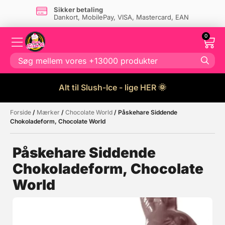
Sikker betaling
Dankort, MobilePay, VISA, Mastercard, EAN
0
Alt til Slush-Ice - lige HER 🌞
Forside
/
Mærker
/
Chocolate World
/ Påskehare Siddende
Måske kunne nogle af disse
☓
Chokoladeform, Chocolate World
produkter have din interesse?
Påskehare Siddende
Chokoladeform, Chocolate
Tilbud
World