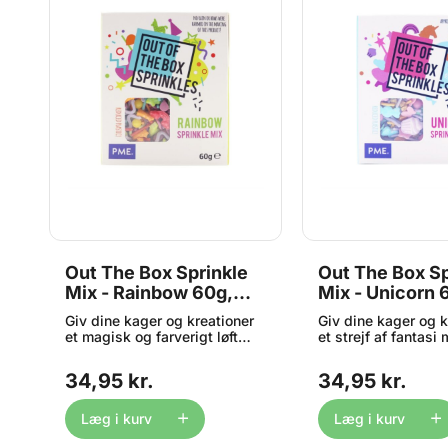
Out The Box Sprinkle
Out The Box Sp
Mix - Rainbow 60g,
Mix - Unicorn 
PME
PME
Giv dine kager og kreationer
Giv dine kager og k
et magisk og farverigt løft
et strejf af fantasi
ix
med Out the Box Sprinkle Mix
the Box Sprinkle Mi
- Rainbow fra PME! Denne
PME. Hver blanding 
34,95 kr.
34,95 kr.
unikke blanding af
med unikke sukkerf
sukkerfigurer og farverigt
tematiserede former
sprinkles er skabt til at tilføje
farver, der gør din
Læg i kurv
Læg i kurv
t
det lille ekstra – perfekt til
ekstra iøjnefalden