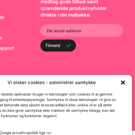
Kombinér dem med PME’s
modtag gode tilbud samt
øvrige julesortiment med
spændende produktnyheder
udstikkere, muffinforme,
direkte i din indbakke.
gaveposer og meget mere for
le
en komplet
julebageoplevelse.
Egenskaber: Indeholder 25 g
røde og hvide fondantdrys
ks
formet som slikstokke Store,
dekorative drys – perfekte
Tilmeld
rapport
som sidste touch på dine
julekreationer 100 %
spiselige og fri for AZO-
farvestoffer Ideelle til
cupcakes, kager, is,
småkager og desserter Hurtig
og nem julepyntning – klar til
Vi elsker cookies - administrer samtykke
brug Tilføj et strejf af sød
juleglæde til dine bagværk
med PME Christmas Sprinkle
e bedste oplevelser bruger vi teknologier som cookies til at gemme
Charms – Candy Canes.
dgang til enhedsoplysninger. Samtykke til disse teknologier vil give os
 at behandle data såsom browseradfærd eller unikke id'er på dette
 du ikke giver samtykke eller trækker dit samtykke tilbage, kan det
 funktioner og funktioner negativt.
oogle privatlivspolitik lige
her