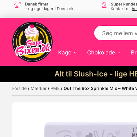
Dansk firma
Super kundes
- og eget lager i Danmark
Kontakt os
he
Kage
Chokolade
Br
Alt til Slush-Ice - lige 
Forside
/
Mærker
/
PME
/ Out The Box Sprinkle Mix – White
Måske kunne nogle af disse produkter hav