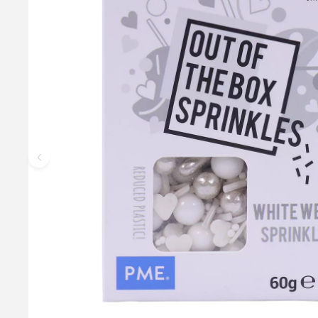
Lace(spiselig blonde) Mix Glutenfri - Hvid, 400
Glutenfri mix til fremstilling af hvid spiselig sukker blonde
fremstilles i en glutenfri facilitet. FunCakes kan garantere, 
Lace
59,95 kr.
Læg i kurv
Læs mere