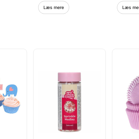
kles er
bryllupper – eller bare for at
havfruefø
lleret fra
sige "jeg elsker dig" med
temafester
Læs mere
Læs me
itiske
kage. Hver eneste sprinkle er
der fortjen
håndtegnet og udviklet fra
undervand
der har
bunden af PME’s britiske
sprinkle e
e skitse til
designteam – et passioneret
modelleret
gn.
projekt, der har taget to år fra
PME’s brit
t ny og
første skitse til færdigt
Udviklinge
 kombinerer
sukkerdesign. Resultatet er
forvandlet 
d høj
en unik, detaljeret og kærligt
detaljere
ene leveres
kurateret serie, der bringer
gennem 3D
 med
følelser ind i dine bagværk.
kreativt h
e kan
Sprinklesene er pakket i en
er en helt 
mstillet
praktisk, hældbar og
fantasi og 
tindhold –
genlukkelig æske med
sammen. S
dre for
reduceret plastindhold – nem
leveres i e
på æsken –
at bruge og skabt med
genlukkel
urlige
omtanke for miljøet. Og hvis
æske, frem
kring, som
du kigger godt efter, finder du
reduceret 
t trække på
måske en lille, skjult besked
nem at br
e
på æsken, der får dig til at
omtanke fo
rver
smile. Produktfordele:
du kigger g
let fra
Romantiske sukkerfigurer og
måske en l
sk
farvetemaer Håndtegnet og
på æsken, d
t
formgivet af PME’s
smile. Pro
r AZO-
designteam i UK Smart
Havfrue- o
ioxid Out
emballage med mindre plast
sukkerfigu
s – en ny
og nem dosering Fri for AZO-
Håndtegnet