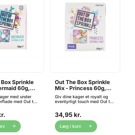
 Box Sprinkle
Out The Box Sprinkle
O
ermaid 60g,
Mix - Princess 60g,
M
PME
kager med under
Giv dine kager et royalt og
Gi
rflade med Out the
eventyrligt touch med Out the
t
kle Mix – Mermaid
Box Sprinkle Mix – Princess
S
enne fortryllende
fra PME. Denne smukke
P
r.
34,95 kr.
3
r fyldt med
blanding af sukkerfigurer og
f
kkerfigurer og
prinsessetemaer er skabt til
i
rede farver –
at gøre enhver kage ekstra
s
urv
Læg i kurv
magisk – perfekt til
in