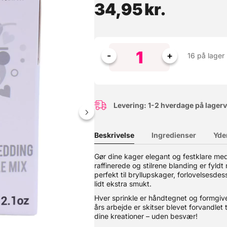
34,95
kr.
16 på lager
Levering: 1-2 hverdage på lager
g FunCakes
Beskrivelse
Ingredienser
Yde
 med lækker toffeesmag. Anvend blonden som dekoration på kager, cu
Gør dine kager elegant og festklare me
at blandingen indeholder mindre end 20 mg / 20 ppm gluten pr kg. O
raffinerede og stilrene blanding er fyld
perfekt til bryllupskager, forlovelsesde
lidt ekstra smukt.
Hver sprinkle er håndtegnet og formgiv
års arbejde er skitser blevet forvandlet ti
dine kreationer – uden besvær!