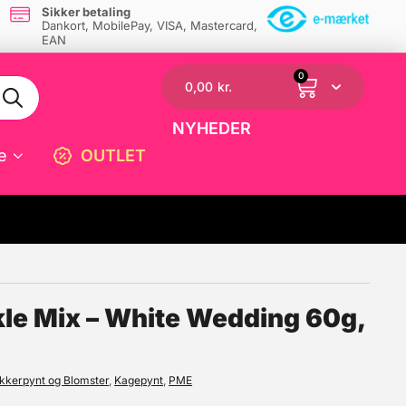
Sikker betaling
Dankort, MobilePay, VISA, Mastercard,
EAN
0
0,00
kr.
NYHEDER
e
OUTLET
☓
kle Mix – White Wedding 60g,
kkerpynt og Blomster
,
Kagepynt
,
PME