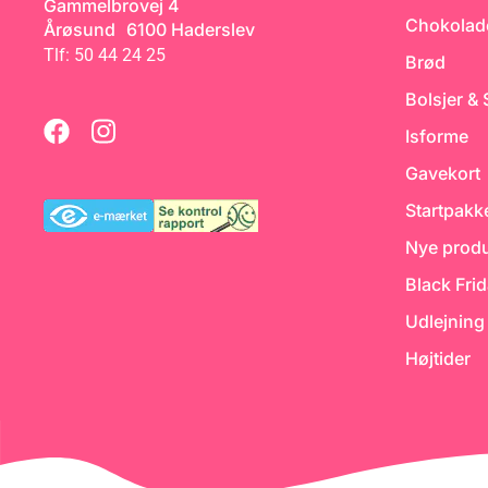
Gammelbrovej 4
Chokolad
Årøsund 6100 Haderslev
Tlf: 50 44 24 25
Brød
Bolsjer &
Isforme
Gavekort
Startpakk
Nye produ
Black Fri
Udlejning
Højtider