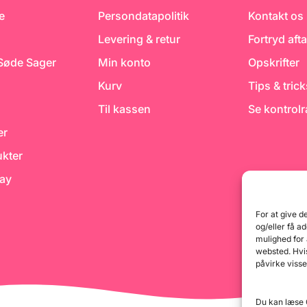
e
Persondatapolitik
Kontakt os
Levering & retur
Fortryd afta
 Søde Sager
Min konto
Opskrifter
Kurv
Tips & tric
Til kassen
Se kontrol
er
kter
day
For at give d
og/eller få a
mulighed for
websted. Hvis
påvirke visse
Du kan læse G