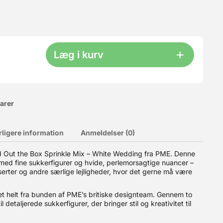
Læg i kurv
varer
rligere information
Anmeldelser (0)
pcakes, desserter m.m. FunCakes glutenfri blandinger
d Out the Box Sprinkle Mix – White Wedding fra PME. Denne
pbevares ved stuetemperatur på et tørt sted. FunCakes Sugar
t med fine sukkerfigurer og hvide, perlemorsagtige nuancer –
sserter og andre særlige lejligheder, hvor det gerne må være
et helt fra bunden af PME’s britiske designteam. Gennem to
l detaljerede sukkerfigurer, der bringer stil og kreativitet til