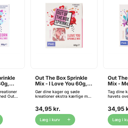
rinkle
Out The Box Sprinkle
Out The
60g,
Mix - I Love You 60g,
Mix - M
PME
PME
reationer
Gør dine kager og søde
Tag dine 
 med Out
kreationer ekstra kærlige med
havets ove
xes fra
Out the Box Sprinkle Mix – I
Box Sprin
er fyldt
Love You fra PME. Denne
fra PME. D
34,95 kr.
34,95 k
igurer og
romantiske blanding er fyldt
blanding e
 i flotte
med smukke sukkerfigurer og
magiske su
e kager
temafarver, perfekt til
havinspire
Læg i kurv
Læg i k
de og
valentinsdag, jubilæer,
perfekt til