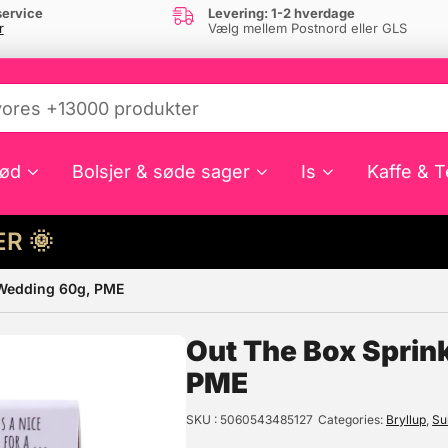
ervice
Levering: 1-2 hverdage
r
Vælg mellem Postnord eller GLS
ød
Bolsjer & søde sager
Is
Kaffe & T
HER 🌞
 Wedding 60g, PME
e din interesse?
Out The Box Sprin
PME
SKU
5060543485127
Categories
Bryllup
,
Su