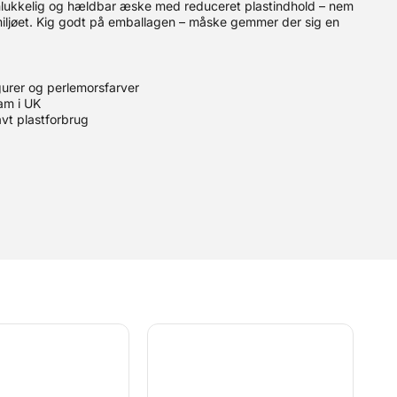
genlukkelig og hældbar æske med reduceret plastindhold – nem
iljøet. Kig godt på emballagen – måske gemmer der sig en
urer og perlemorsfarver
am i UK
vt plastforbrug