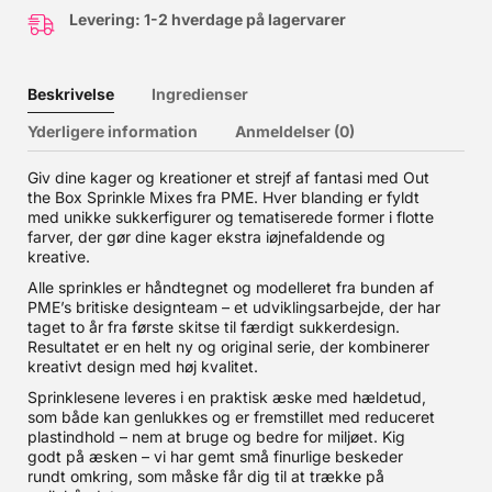
Levering: 1-2 hverdage på lagervarer
Beskrivelse
Ingredienser
Yderligere information
Anmeldelser (0)
Giv dine kager og kreationer et strejf af fantasi med Out
the Box Sprinkle Mixes fra PME. Hver blanding er fyldt
med unikke sukkerfigurer og tematiserede former i flotte
farver, der gør dine kager ekstra iøjnefaldende og
kreative.
Alle sprinkles er håndtegnet og modelleret fra bunden af
PME’s britiske designteam – et udviklingsarbejde, der har
taget to år fra første skitse til færdigt sukkerdesign.
Resultatet er en helt ny og original serie, der kombinerer
kreativt design med høj kvalitet.
Sprinklesene leveres i en praktisk æske med hældetud,
som både kan genlukkes og er fremstillet med reduceret
plastindhold – nem at bruge og bedre for miljøet. Kig
godt på æsken – vi har gemt små finurlige beskeder
rundt omkring, som måske får dig til at trække på