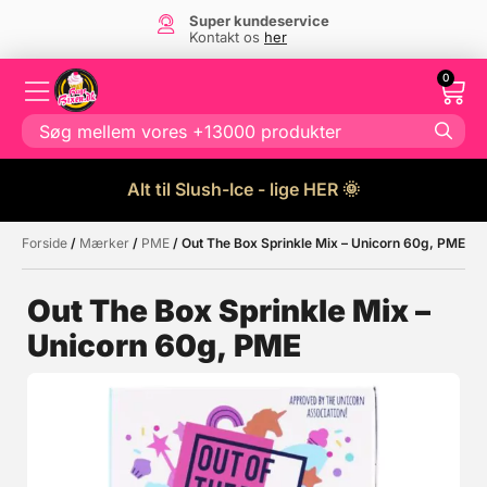
Super kundeservice
Kontakt os
her
0
Alt til Slush-Ice - lige HER 🌞
Forside
/
Mærker
/
PME
/ Out The Box Sprinkle Mix – Unicorn 60g, PME
Måske kunne nogle af disse
☓
produkter have din interesse?
Out The Box Sprinkle Mix –
Unicorn 60g, PME