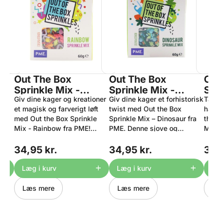
Out The Box
Out The Box
Ou
Sprinkle Mix -
Sprinkle Mix -
Spr
E
et
Rainbow 60g, PME
Giv dine kager og kreationer
Dinosaur 60g, PME
Giv dine kager et forhistorisk
Me
Tag
er
et magisk og farverigt løft
twist med Out the Box
have
e
med Out the Box Sprinkle
Sprinkle Mix – Dinosaur fra
the 
Mix - Rainbow fra PME!
PME. Denne sjove og
Mer
ding
Denne unikke blanding af
fantasifulde blanding
fort
sukkerfigurer og farverigt
indeholder farverige
med
34,95 kr.
34,95 kr.
34
sprinkles er skabt til at
sukkerfigurer og temapynt
og h
tilføje det lille ekstra –
inspireret af dinosaurer –
perf
Læg i kurv
Læg i kurv
L
perfekt til fødselsdage, fe-
perfekt til børnefødselsdage,
hav
er
temaer, enhjørninge og alle
temafester eller enhver kage,
tema
Læs mere
Læs mere
L
der
dine fantasifulde
der trænger til et urtidsbrøl.
der 
es er
bageeventyr. Hver enkelt
Alle sprinkles er håndtegnet
und
helt
form og farve er nøje
og designet fra bunden af
enes