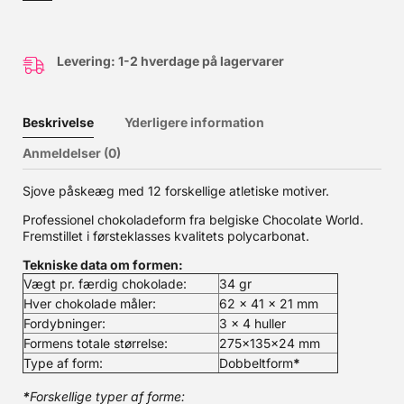
Levering: 1-2 hverdage på lagervarer
Beskrivelse
Yderligere information
Anmeldelser (0)
Sjove påskeæg med 12 forskellige atletiske motiver.
Professionel chokoladeform fra belgiske Chocolate World.
Fremstillet i førsteklasses kvalitets polycarbonat.
Tekniske data om formen:
Vægt pr. færdig chokolade:
34 gr
Hver chokolade måler:
62 x 41 x 21 mm
Fordybninger:
3 x 4 huller
Formens totale størrelse:
275x135x24 mm
Type af form:
Dobbeltform
*
*
Forskellige typer af forme: