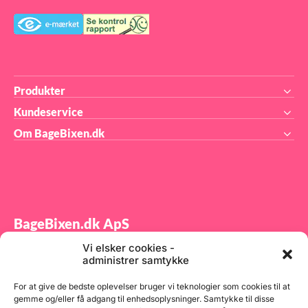
---
Rox
and
nye
ind
ska
lev
bli
og 
Produkter
På 
mer
Kundeservice
sam
fød
Om BageBixen.dk
BageBixen.dk ApS
Vi elsker cookies -
Tilmeld dig vores nyhedsbrev og modtag gode tilbud
administrer samtykke
samt spændende produktnyheder direkte i din
indbakke.
For at give de bedste oplevelser bruger vi teknologier som cookies til at
gemme og/eller få adgang til enhedsoplysninger. Samtykke til disse