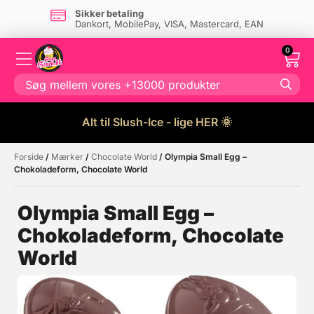
Sikker betaling
Dankort, MobilePay, VISA, Mastercard, EAN
0
Alt til Slush-Ice - lige HER 🌞
Forside
/
Mærker
/
Chocolate World
/ Olympia Small Egg –
Måske kunne nogle af disse
☓
Chokoladeform, Chocolate World
produkter have din interesse?
Olympia Small Egg –
Chokoladeform, Chocolate
Tilbud
World