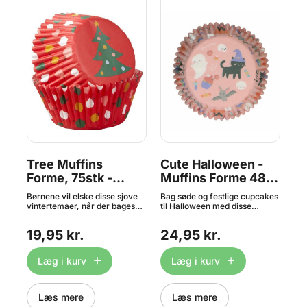
en
Tree Muffins
Cute Halloween -
Ch
Forme, 75stk -
Muffins Forme 48
R
Wilton
stk, FunCakes
M
Børnene vil elske disse sjove
Bag søde og festlige cupcakes
Pak
k,
Me
rme
vintertemaer, når der bages
til Halloween med disse
jul
med familie og venner.
bageforme fra FunCakes.
fra
P
Indhold: 75 forme. Størrelses:
Formene er dekoreret med et
muf
19,95 kr.
24,95 kr.
3
at
ca. 5 cm i dia. Brug
hyggeligt Halloween-mønster
met
er.
bagekarrene i kombination
med spøgelser, katte,
de
 cm
med en muffinpande til
flagermus og meget mere –
Muf
Læg i kurv
Læg i kurv
a. 3
optimalt resultat.
perfekt til at skabe den rette
(bu
stemning på kagebordet.
cm.
Bageformene er fremstillet i
Ind
 af
fedtafvisende papir af høj
des
Læs mere
Læs mere
kvalitet, hvilket sikrer flotte
hve