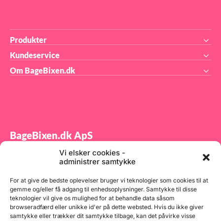
Produkter
Kundeservice
Om BageBixen.dk
BageBixen.dk ApS
Vi elsker cookies -
Tilmeld dig vores nyhedsbrev og modtag gode tilbud
administrer samtykke
samt spændende produktnyheder direkte i din
indbakke.
For at give de bedste oplevelser bruger vi teknologier som cookies til at
gemme og/eller få adgang til enhedsoplysninger. Samtykke til disse
teknologier vil give os mulighed for at behandle data såsom
browseradfærd eller unikke id'er på dette websted. Hvis du ikke giver
samtykke eller trækker dit samtykke tilbage, kan det påvirke visse