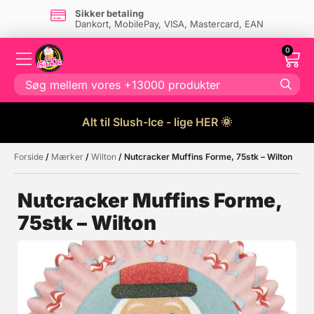
Sikker betaling
Dankort, MobilePay, VISA, Mastercard, EAN
0
Alt til Slush-Ice - lige HER 🌞
Forside
/
Mærker
/
Wilton
/ Nutcracker Muffins Forme, 75stk – Wilton
Måske kunne nogle af disse
☓
produkter have din interesse?
Nutcracker Muffins Forme,
75stk – Wilton
Tilbud