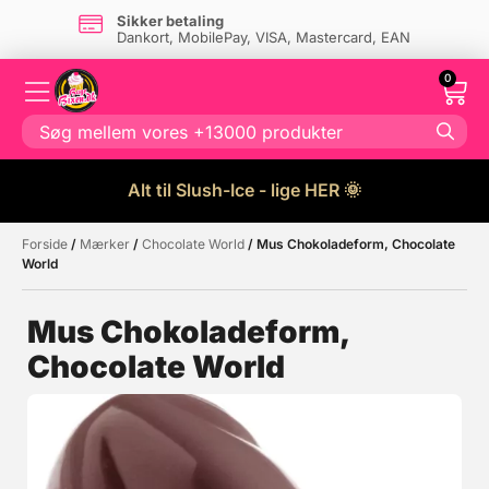
Sikker betaling
Dankort, MobilePay, VISA, Mastercard, EAN
0
Alt til Slush-Ice - lige HER 🌞
Forside
/
Mærker
/
Chocolate World
/ Mus Chokoladeform, Chocolate
Måske kunne nogle af disse
☓
World
produkter have din interesse?
Mus Chokoladeform,
Chocolate World
Tilbud