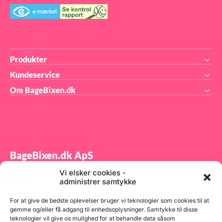
and
nye
ind
ska
lev
bli
og 
På 
Produkter
mer
sam
fød
Kundeservice
Om BageBixen.dk
BageBixen.dk ApS
Vi elsker cookies -
Tilmeld dig vores nyhedsbrev og modtag gode tilbud
administrer samtykke
samt spændende produktnyheder direkte i din
indbakke.
For at give de bedste oplevelser bruger vi teknologier som cookies til at
gemme og/eller få adgang til enhedsoplysninger. Samtykke til disse
teknologier vil give os mulighed for at behandle data såsom