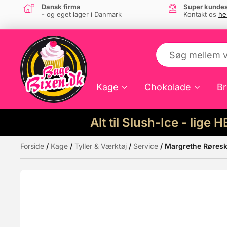
Dansk firma
Super kundes
- og eget lager i Danmark
Kontakt os
he
Kage
Chokolade
Br
Alt til Slush-Ice - lige 
Forside
/
Kage
/
Tyller & Værktøj
/
Service
/ Margrethe Røreskå
Måske kunne nogle af disse produkter hav