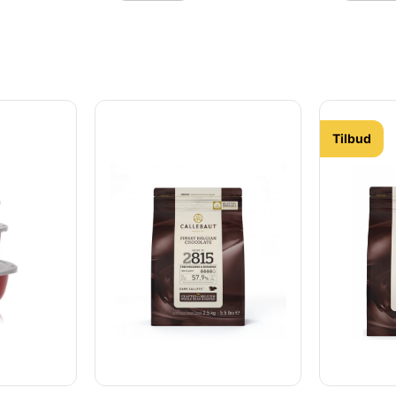
en
der låg, er røreskålen
der låg, er
ktisk
omdannet til en praktisk
omdannet t
roduceret i
opbevaringsskål. Produceret i
opbevaring
 et
Durostima®, som er et
Durostima®
genanvendeligt
genanvend
d mange
plastmateriale med mange
plastmate
eks. er de
gode egenskaber, f.eks. er de
gode egens
åler
mere brudsikre og tåler
mere bruds
til 150 °C
varmepåvirkning op til 150 °C
varmepåvir
til
i to timer. Velegnet til
i to timer. 
Tilbud
ind låget
opvaskemaskine. Find låget
opvaskema
tørrelse:
der passer til HER Størrelse:
der passer 
Pink
5L Farve: Klar Grøn
5L Farve:
 års
Producenten yder 5 års
yder 5 års
duktet.
brudgaranti på produktet.
produktet.