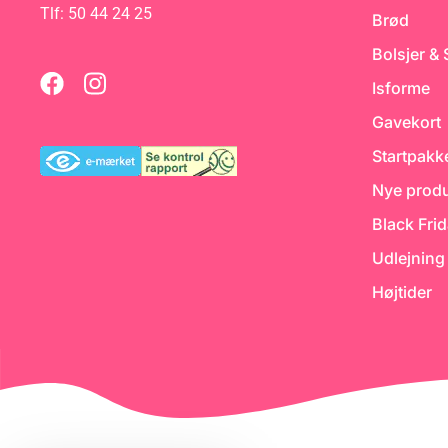
varmepåvirkning op 
Tlf: 50 44 24 25
Brød
il
i to timer. Velegnet 
ng
opvaskemaskine. F
Producenten yder 5
Bolsjer &
:
brudgaranti på pro
g
Isforme
Gavekort
Startpakk
Nye produ
Black Fri
Udlejning
Højtider