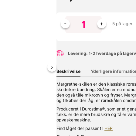
5 på lager
Levering: 1-2 hverdage på lager
Beskrivelse
Yderligere informatio
Margrethe-skålen er den klassiske rør
skridsikre bundring. Skålen er nu endn
Denne hævekasse er skabt til den passionerede pizzabager. Her får 
v for et låg til den øverste kasse. ? Perfekte hæveforhold – Ideel t
den også tåle mikroovn og fryser. Margre
 et almindeligt køleskab.? Stabelbare & praktiske – Designet til at 
og tilkøbes der låg, er røreskålen omdan
emaskine.? Multifunktionelle – Perfekte til både pizzadej og opbeva
Produceret i Durostima®, som er et ge
eraturbestandighed: -40°C til +60°C Egnet til direkte kontakt med 
f.eks. er de mere brudsikre og tåler varm
opvaskemaskine.
Find låget der passer til
HER