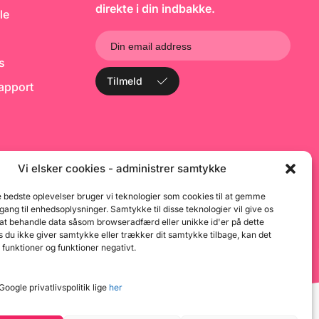
v
direkte i din indbakke.
le
i 
o
P
b
ks
Tilmeld
rapport
Vi elsker cookies - administrer samtykke
e bedste oplevelser bruger vi teknologier som cookies til at gemme
dgang til enhedsoplysninger. Samtykke til disse teknologier vil give os
 at behandle data såsom browseradfærd eller unikke id'er på dette
 du ikke giver samtykke eller trækker dit samtykke tilbage, kan det
 funktioner og funktioner negativt.
oogle privatlivspolitik lige
her