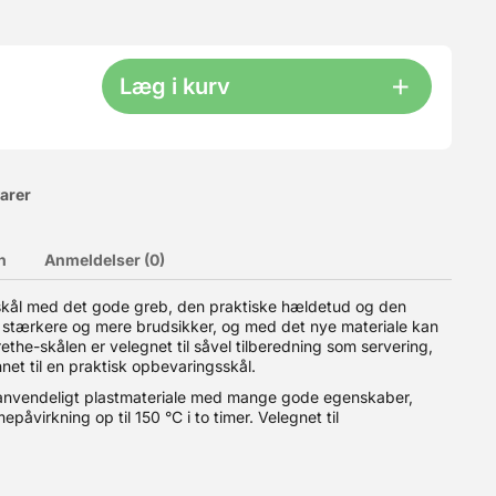
Læg i kurv
varer
n
Anmeldelser (0)
eskål med det gode greb, den praktiske hældetud og den
u stærkere og mere brudsikker, og med det nye materiale kan
du kun selve kassen - uden låg. Låget kan bestilles HER. Man
il 6-8 dejkugler pr. kasse (200-250 g hver).? Plads til hele
the-skålen er velegnet til såvel tilberedning som servering,
stables, så du kun behøver låg på den øverste kasse.? Slidstærkt
net til en praktisk opbevaringsskål.
ring af andre fødevarer. ? Produceret i Italien Bemærk:
nanvendeligt plastmateriale med mange gode egenskaber,
fødevarer: Ja
epåvirkning op til 150 °C i to timer. Velegnet til