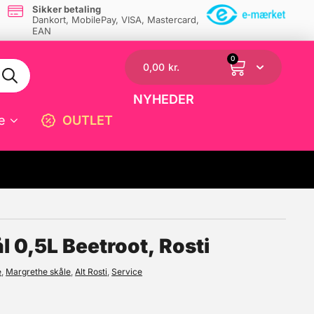
Sikker betaling
Dankort, MobilePay, VISA, Mastercard,
EAN
0
0,00
kr.
NYHEDER
e
OUTLET
☓
 0,5L Beetroot, Rosti
e
,
Margrethe skåle
,
Alt Rosti
,
Service