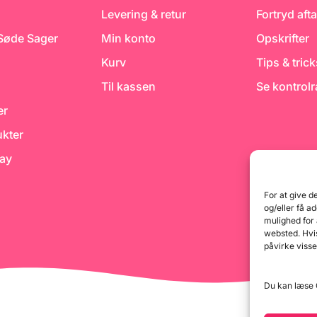
til 150 °C
Levering & retur
Fortryd afta
til
arve: Rød
 års
 Søde Sager
Min konto
Opskrifter
duktet.
Kurv
Tips & tric
Til kassen
Se kontrol
er
kter
day
For at give d
og/eller få a
mulighed for
websted. Hvis
påvirke visse
Du kan læse G