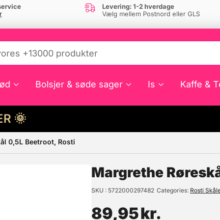
ervice
Levering: 1-2 hverdage
r
Vælg mellem Postnord eller GLS
ød
Bolsjer & søde sager
Is
Kaffe & T
HER 🌞
l 0,5L Beetroot, Rosti
e din interesse?
Margrethe Røreskål
SKU
5722000297482
Categories
Rosti Skål
89,95
kr.