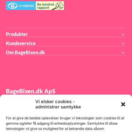
Produkter
Kundeservice
Om BageBixen.dk
BageBixen.dk ApS
Vi elsker cookies -
Tilmeld dig vores nyhedsbrev og modtag gode tilbud
administrer samtykke
samt spændende produktnyheder direkte i din
indbakke.
For at give de bedste oplevelser bruger vi teknologier som cookies til at
gemme og/eller få adgang til enhedsoplysninger. Samtykke til disse
teknologier vil give os mulighed for at behandle data såsom