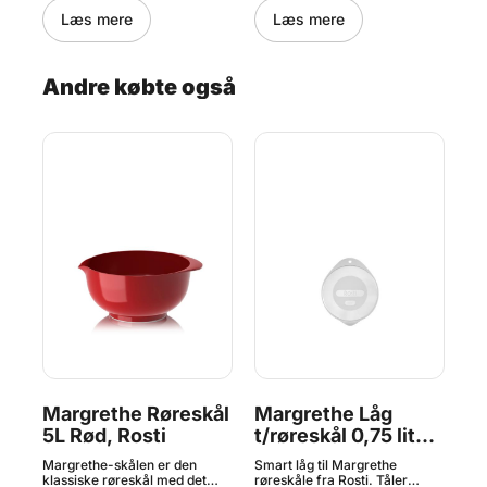
stål.
naturligvis også bruges til
sk
Læs mere
Læs mere
f.eks. servering. Vær
pa
er
opmærksom på, at plastlågene
tål
til plastikskålene ikke passer til
C. 
Margrethe-skålen i stål. Det er
op
Andre købte også
endnu ikke muligt at købe låg
Pro
til Margrethe-skålene i rustfrit
bru
stål.
Stø
Margrethe Røreskål
Margrethe Låg
De
5L Rød, Rosti
t/røreskål 0,75 liter,
2
Rosti Mepal
Margrethe-skålen er den
Smart låg til Margrethe
Rob
klassiske røreskål med det
røreskåle fra Rosti. Tåler
fra