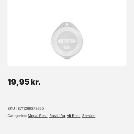
Margrethe Låg t/røreskål 3 liter, Rosti Mepal
Smart låg til Margrethe røreskåle fra Rosti. Tåler opvaskemaskine,
fryser og mikroovn - dog max 100°C. Vær opmærksom på, at
plastlågene til plastikskålene ikke passer til Margrethe-skålen i stål. Det
er endnu ikke muligt at købe låg til Margrethe-skålene i rustfrit stål.
34,95 kr.
Læg i kurv
19,95
kr.
Læs mere
SKU
8711269872650
Categories
Mepal Rosti
,
Rosti Låg
,
Alt Rosti
,
Service