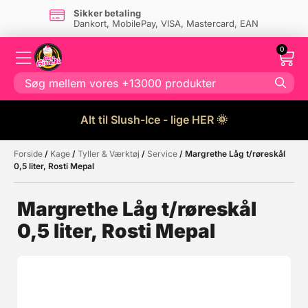
Sikker betaling
Dankort, MobilePay, VISA, Mastercard, EAN
0
Alt til Slush-Ice - lige HER 🌞
Forside
/
Kage
/
Tyller & Værktøj
/
Service
/ Margrethe Låg t/røreskål
Måske kunne nogle af disse
☓
0,5 liter, Rosti Mepal
produkter have din interesse?
Margrethe Låg t/røreskål
0,5 liter, Rosti Mepal