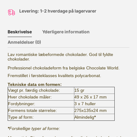
Levering: 1-2 hverdage på lagervarer
Beskrivelse
Yderligere information
Anmeldelser (0)
Lav romantiske læbeformede chokolader. God til fyldte
chokolader.
Professionel chokoladeform fra belgiske Chocolate World.
Fremstillet i førsteklasses kvalitets polycarbonat.
Tekniske data om formen:
Vægt pr. færdig chokolade:
15 gr
Hver chokolade måler:
49 x 26 x 17 mm
Fordybninger:
3 x 7 huller
Formens totale størrelse:
275x135x24 mm
Type af form:
Almindelig
*
*
Forskellige typer af forme: