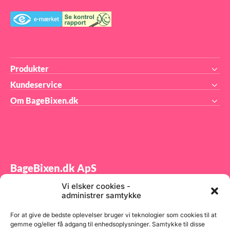
,
Rox
t få
and
nye
 i
ind
om
ska
lev
n
bli
de
og 
På 
Produkter
y
mer
sam
ser
fød
Kundeservice
er
Om BageBixen.dk
r
un
en.
l
BageBixen.dk ApS
ar
Vi elsker cookies -
Tilmeld dig vores nyhedsbrev og modtag gode tilbud
S
administrer samtykke
dst.
samt spændende produktnyheder direkte i din
øbes
indbakke.
For at give de bedste oplevelser bruger vi teknologier som cookies til at
gemme og/eller få adgang til enhedsoplysninger. Samtykke til disse