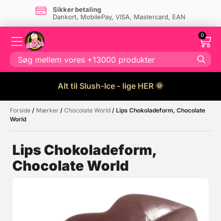
Sikker betaling
Dankort, MobilePay, VISA, Mastercard, EAN
0
Alt til Slush-Ice - lige HER 🌞
Forside
/
Mærker
/
Chocolate World
/ Lips Chokoladeform, Chocolate
Måske kunne nogle af disse
☓
World
produkter have din interesse?
Lips Chokoladeform,
Chocolate World