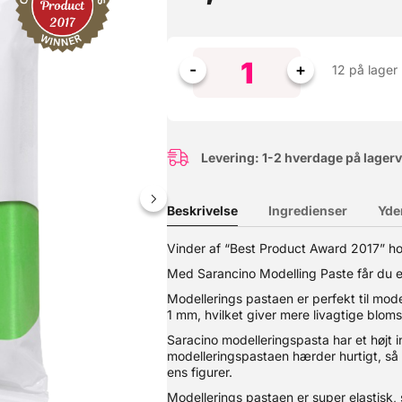
12 på lager
Levering: 1-2 hverdage på lager
Beskrivelse
Ingredienser
Yde
Vinder af “Best Product Award 2017” h
Masters Magazine. Med Sarancino Modelling Paste får du en model
Med Sarancino Modelling Paste får du e
ulles helt ned til 1 mm, hvilket giver mere livagtige blomster og bl
 hærder hurtigt, så tørrer den ikke ud. Dette gør det let at rette 
Modellerings pastaen er perfekt til model
 pastaen utrolig stabil og opretholder let formen. Produktet er glut
1 mm, hvilket giver mere livagtige blom
Saracino modelleringspasta har et højt 
modelleringspastaen hærder hurtigt, så tø
ens figurer.
Modellerings pastaen er super elastisk