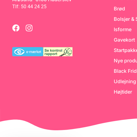
på ø25 cm. Funcakes Sea
Blue Fondant
Tlf: 50 44 24 25
Brød
Bolsjer &
Isforme
Gavekort
Startpakk
Nye produ
Black Fri
Udlejning
Højtider