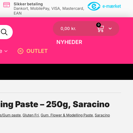
Sikker betaling
Dankort, MobilePay, VISA, Mastercard,
EAN
0
0,00
kr.
NYHEDER
e
OUTLET
☓
ing Paste – 250g, Saracino
te/Gum paste
,
Gluten Fri
,
Gum, Flower & Modelling Paste
,
Saracino