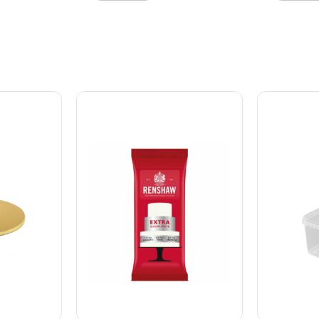
livagtige
hvilket giver mere livagtige
hvilket gi
end
blomster og blade end
blomster 
racino
nogensinde før. Saracino
nogensinde
ar et højt
modelleringspasta har et højt
modellerin
ør. Det
indhold af kakaosmør. Det
indhold af
betyder, at selvom
betyder, a
en hærder
modelleringspastaen hærder
modelleri
en ikke ud.
hurtigt, så tørrer den ikke ud.
hurtigt, så
 rette
Dette gør det let at rette
Dette gør d
ns figurer.
eventuelle fejl på ens figurer.
eventuelle 
en er
Modellerings pastaen er
Modellerin
du kan
super elastisk, så du kan
super elas
som du
forme den præcis som du
forme den
r pastaen
ønsker. Samtidig er pastaen
ønsker. Sa
retholder
utrolig stabil og opretholder
utrolig sta
et er
let formen. Produktet er
let formen
glutenfrit.
glutenfrit.