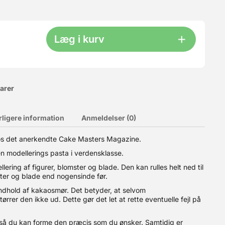
Læg i kurv
varer
rligere information
Anmeldelser (0)
os det anerkendte Cake Masters Magazine.
lerings pasta i verdensklasse. Modellerings pastaen er
n modellerings pasta i verdensklasse.
ade end nogensinde før. Saracino modelleringspasta har et højt
eventuelle fejl på ens figurer. Modellerings pastaen er super
lering af figurer, blomster og blade. Den kan rulles helt ned til
enfrit.
ster og blade end nogensinde før.
indhold af kakaosmør. Det betyder, at selvom
rrer den ikke ud. Dette gør det let at rette eventuelle fejl på
, så du kan forme den præcis som du ønsker. Samtidig er