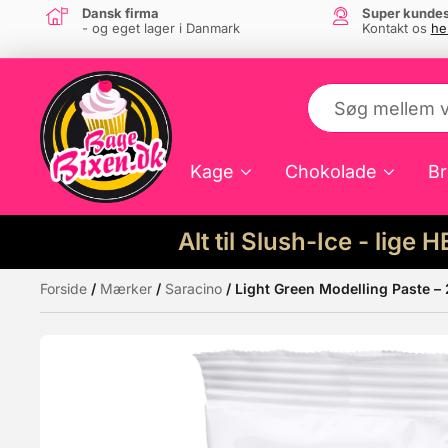
Dansk firma
Super kundes
- og eget lager i Danmark
Kontakt os
he
Kage
Chokolade
Br
Alt til Slush-Ice - lige 
Forside
/
Mærker
/
Saracino
/ Light Green Modelling Paste –
Måske kunne nogle af disse produkter hav