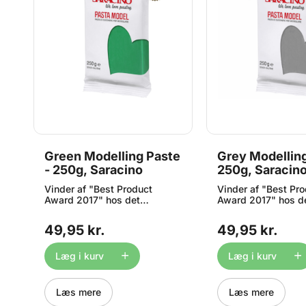
 -
Green Modelling Paste
Grey Modelling
- 250g, Saracino
250g, Saracin
Vinder af "Best Product
Vinder af "Best Pr
Award 2017" hos det
Award 2017" hos d
anerkendte Cake Masters
anerkendte Cake M
Magazine. Med Sarancino
Magazine. Med Sar
49,95 kr.
49,95 kr.
Modelling Paste får du en
Modelling Paste få
modellerings pasta i
modellerings pasta
s
verdensklasse. Modellerings
verdensklasse. Mod
Læg i kurv
Læg i kurv
pastaen er perfekt til
pastaen er perfekt t
modellering af figurer,
modellering af figur
blomster og blade. Den kan
blomster og blade.
Læs mere
Læs mere
rulles helt ned til 1 mm,
rulles helt ned til 1