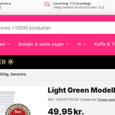
ervice
Levering: 1-2 hverdage
r
Vælg mellem Postnord eller GLS
ød
Bolsjer & søde sager
Is
Kaffe & T
HER 🌞
 250g, Saracino
e din interesse?
Light Green Modell
SKU
8051277120122
Categories
Flower pas
49,95
kr.