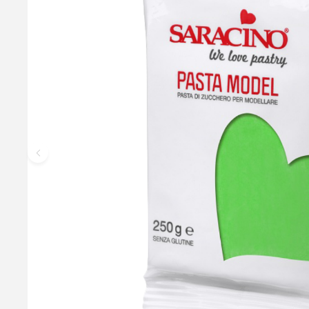
Light Blue Modelling Paste - 250g, Saracino
Vinder af "Best Product Award 2017" hos det anerkendte Cake 
perfekt til modellering af figurer, blomster og blade. Den kan r
indhold af kakaosmør. Det betyder, at selvom modelleringspastaen
elastisk, så du kan forme den præcis som du ønsker. Samtidig er
49,95 kr.
Læg i kurv
Læs mere