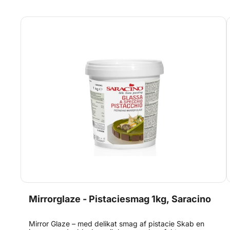
glasuren til 35–40°C under langsom omrøring, indtil
konsistensen er glat og flydende. Hæld glasuren over
en frossen eller meget kold dessert. Stil desserten i
blast chiller i 1 minut eller i fryseren i 30 minutter. Tag
den ud, og dekorer efter ønske. Perfekt til dig, der
ønsker en professionel spejlfinish kombineret med en
frisk smagsoplevelse af lime.
Mirrorglaze - Pistaciesmag 1kg, Saracino
Mirror Glaze – med delikat smag af pistacie Skab en