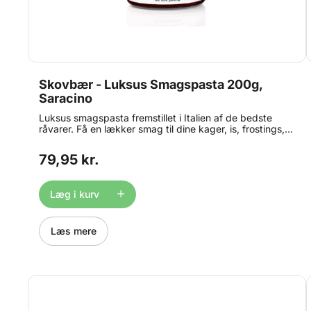
Skovbær - Luksus Smagspasta 200g,
Saracino
Luksus smagspasta fremstillet i Italien af de bedste
råvarer. Få en lækker smag til dine kager, is, frostings,
ganache, macarons, yoghurt og meget mere. Alle
Saracino Concentrated Food Flavourings er bagestabile
79,95 kr.
og tåler naturligvis også en tur i fryseren. Anbefalet
dosering: 100-120g smagspasta pr. kg færdig produkt.
Indhold: 200 g.
Læg i kurv
Læs mere