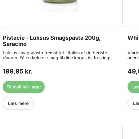
Pistacie - Luksus Smagspasta 200g,
Whit
Saracino
Luksus smagspasta fremstillet i Italien af de bedste
Vinde
råvarer. Få en lækker smag til dine kager, is, frostings,
anerk
ganache, macarons, yoghurt og meget mere. Alle
Model
Saracino Concentrated Food Flavourings er bagestabile
verde
199,95 kr.
49,
og tåler naturligvis også en tur i fryseren. Anbefalet
model
dosering: 100-120g smagspasta pr. kg færdig produkt.
helt 
Indhold: 200 g.
og bl
Få mail når lager
Læg
model
betyd
så tør
event
Læs mere
Læ
super
ønske
let fo