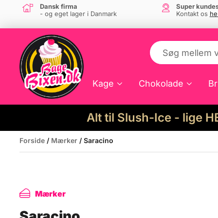
Dansk firma
Super kundes
- og eget lager i Danmark
Kontakt os
he
Kage
Chokolade
Br
Alt til Slush-Ice - lige 
Forside
/
Mærker
/ Saracino
Mærker
Saracino