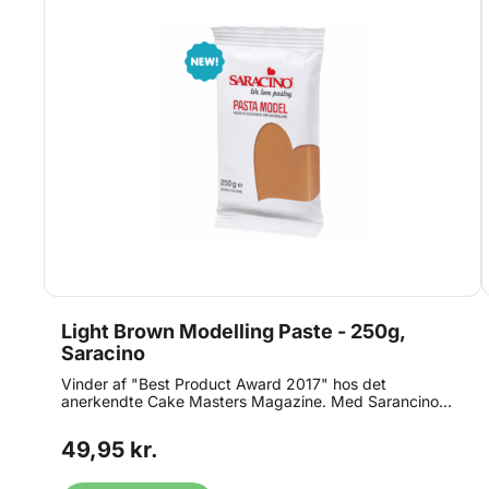
Light Brown Modelling Paste - 250g,
Saracino
Vinder af "Best Product Award 2017" hos det
anerkendte Cake Masters Magazine. Med Sarancino
Modelling Paste får du en modellerings pasta i
verdensklasse. Modellerings pastaen er perfekt til
49,95 kr.
modellering af figurer, blomster og blade. Den kan rulles
helt ned til 1 mm, hvilket giver mere livagtige blomster
og blade end nogensinde før. Saracino