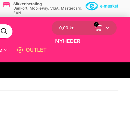
Sikker betaling
Dankort, MobilePay, VISA, Mastercard,
EAN
0
0,00
kr.
NYHEDER
e
OUTLET