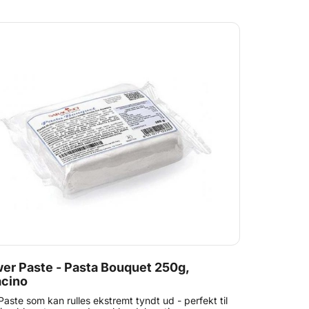
rmen. Produktet er glutenfrit.
er Paste - Pasta Bouquet 250g,
acino
aste som kan rulles ekstremt tyndt ud - perfekt til