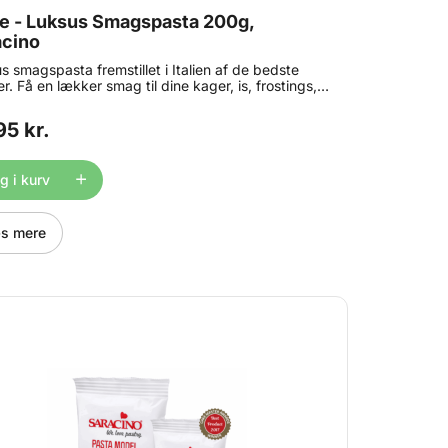
fe - Luksus Smagspasta 200g,
acino
s smagspasta fremstillet i Italien af de bedste
r. Få en lækker smag til dine kager, is, frostings,
he, macarons, yoghurt og meget mere. Alle
ino Concentrated Food Flavourings er bagestabile
95 kr.
er naturligvis også en tur i fryseren. Anbefalet
ing: 50-70g smagspasta pr. kg færdig produkt.
ld: 200 g.
 i kurv
s mere