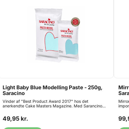
Light Baby Blue Modelling Paste - 250g,
Mirrorglaze
Saracino
Sar
Vinder af "Best Product Award 2017" hos det
Mirro
anerkendte Cake Masters Magazine. Med Sarancino
impon
Modelling Paste får du en modellerings pasta i
refle
verdensklasse. Modellerings pastaen er perfekt til
dine 
49,95 kr.
99,
modellering af figurer, blomster og blade. Den kan rulles
med e
helt ned til 1 mm, hvilket giver mere livagtige blomster
tilfør
og blade end nogensinde før. Saracino
is, m