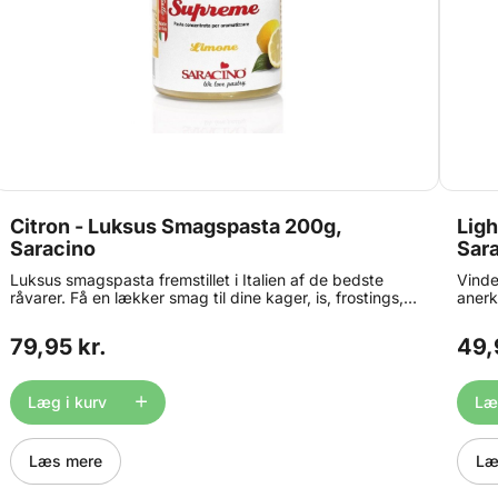
Citron - Luksus Smagspasta 200g,
Ligh
Saracino
Sar
Luksus smagspasta fremstillet i Italien af de bedste
Vinde
råvarer. Få en lækker smag til dine kager, is, frostings,
anerk
ganache, macarons, yoghurt og meget mere. Alle
Model
Saracino Concentrated Food Flavourings er bagestabile
verde
79,95 kr.
49,
og tåler naturligvis også en tur i fryseren. Anbefalet
model
dosering: 100-120g smagspasta pr. kg færdig produkt.
helt 
Indhold: 200 g.
og bl
Læg i kurv
Læg
model
betyd
så tør
event
Læs mere
Læ
super
ønske