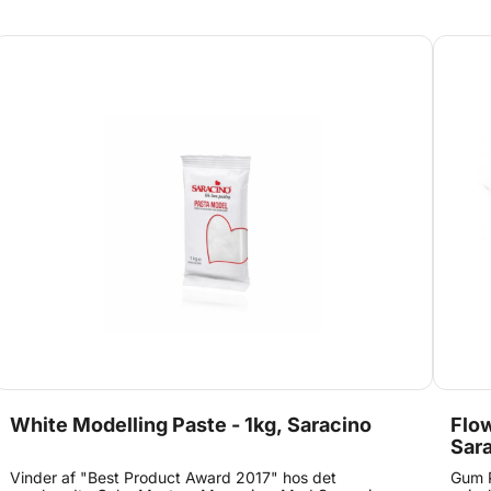
let fo
White Modelling Paste - 1kg, Saracino
Flow
Sar
Vinder af "Best Product Award 2017" hos det
Gum P