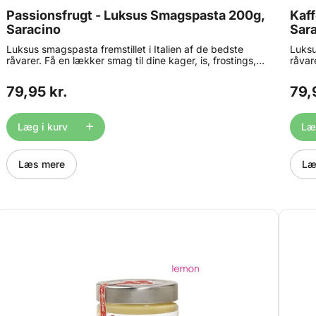
Passionsfrugt - Luksus Smagspasta 200g,
Kaf
Saracino
Sar
Luksus smagspasta fremstillet i Italien af de bedste
Luksu
råvarer. Få en lækker smag til dine kager, is, frostings,
råvare
ganache, macarons, yoghurt og meget mere. Alle
ganac
Saracino Concentrated Food Flavourings er bagestabile
Sarac
79,95 kr.
79,
og tåler naturligvis også en tur i fryseren. Anbefalet
og tål
dosering: 100-120g smagspasta pr. kg færdig produkt.
doser
Indhold: 200 g.
Indho
Læg i kurv
Læg
Læs mere
Læ