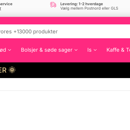
ervice
Levering: 1-2 hverdage
r
Vælg mellem Postnord eller GLS
ød
Bolsjer & søde sager
Is
Kaffe & T
HER 🌞