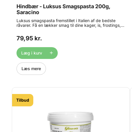
Hindbær - Luksus Smagspasta 200g,
Saracino
Luksus smagspasta fremstillet i Italien af de bedste
råvarer. Få en lækker smag til dine kager, is, frostings,
ganache, macarons, yoghurt og meget mere. Alle
Saracino Concentrated Food Flavourings er bagestabile
79,95 kr.
og tåler naturligvis også en tur i fryseren. Anbefalet
dosering: 100-120g smagspasta pr. kg færdig produkt.
Indhold: 200 g.
Læg i kurv
Læs mere
Tilbud