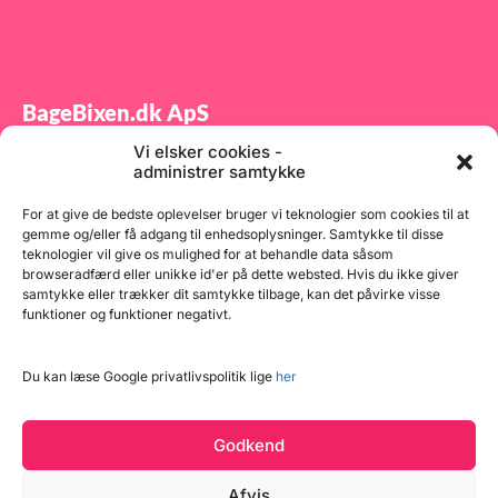
BageBixen.dk ApS
Vi elsker cookies -
Tilmeld dig vores nyhedsbrev og modtag gode tilbud
administrer samtykke
samt spændende produktnyheder direkte i din
indbakke.
For at give de bedste oplevelser bruger vi teknologier som cookies til at
gemme og/eller få adgang til enhedsoplysninger. Samtykke til disse
teknologier vil give os mulighed for at behandle data såsom
browseradfærd eller unikke id'er på dette websted. Hvis du ikke giver
samtykke eller trækker dit samtykke tilbage, kan det påvirke visse
funktioner og funktioner negativt.
Tilmeld
Du kan læse Google privatlivspolitik lige
her
Godkend
Afvis