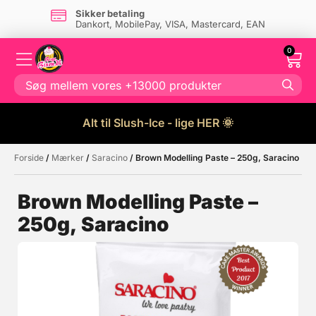
Sikker betaling
Dankort, MobilePay, VISA, Mastercard, EAN
0
Alt til Slush-Ice - lige HER 🌞
Forside
/
Mærker
/
Saracino
/ Brown Modelling Paste – 250g, Saracino
Måske kunne nogle af disse
☓
produkter have din interesse?
Brown Modelling Paste –
250g, Saracino