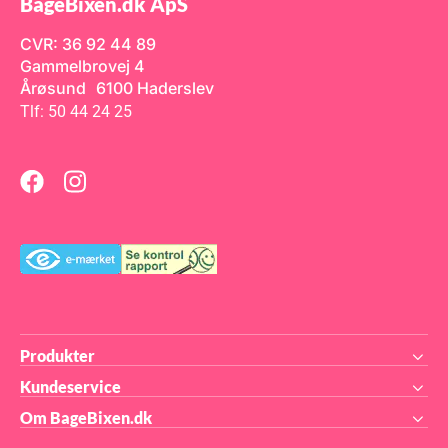
BageBixen.dk ApS
underværker. Sørg for at
kag
holde fondanten tæt lukket når
kg.
en
den skal opbevares. Der går
Rol
CVR: 36 92 44 89
ca. 500g fondant til at
Gammelbrovej 4
overtrække en rund kage,
n
med en diameter på ø25 cm.
Årøsund 6100 Haderslev
 let
Funcakes Sea Blue Fondant
Tlf: 50 44 24 25
Produkter
Kundeservice
Om BageBixen.dk