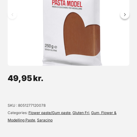
FunCakes Modelling Paste, Hvid – 250g
Hvid modellerings pasta fra FunCakes – den perfekte basis til
dekorationer, som f.eks. blomster eller kagetopfigurer. Let at indfarve
med pastafarve. Indhold: 250 gram.
39,95 kr.
49,95
kr.
Læg i kurv
Læs mere
SKU
8051277120078
Categories
Flower paste/Gum paste
,
Gluten Fri
,
Gum, Flower &
Modelling Paste
,
Saracino