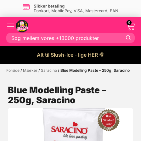
Sikker betaling
Dankort, MobilePay, VISA, Mastercard, EAN
0
Alt til Slush-Ice - lige HER 🌞
Forside
/
Mærker
/
Saracino
/ Blue Modelling Paste – 250g, Saracino
Måske kunne nogle af disse
☓
produkter have din interesse?
Blue Modelling Paste –
250g, Saracino