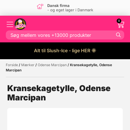
Dansk firma
- og eget lager i Danmark
0
Alt til Slush-Ice - lige HER 🌞
Forside
/
Mærker
/
Odense Marcipan
/ Kransekagetylle, Odense
Måske kunne nogle af disse
☓
Marcipan
produkter have din interesse?
Kransekagetylle, Odense
Marcipan