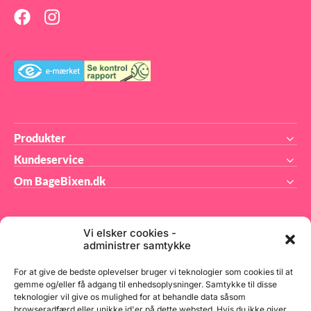
Produkter
Kundeservice
Om BageBixen.dk
Vi elsker cookies -
administrer samtykke
BageBixen.dk ApS
For at give de bedste oplevelser bruger vi teknologier som cookies til at
gemme og/eller få adgang til enhedsoplysninger. Samtykke til disse
teknologier vil give os mulighed for at behandle data såsom
Tilmeld dig vores nyhedsbrev og modtag gode tilbud
browseradfærd eller unikke id'er på dette websted. Hvis du ikke giver