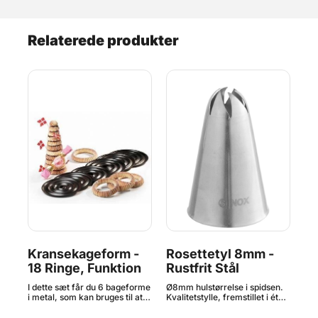
Relaterede produkter
Kransekageform -
Rosettetyl 8mm -
Kr
l
18 Ringe, Funktion
Rustfrit Stål
3m
St
n.
I dette sæt får du 6 bageforme
Ø8mm hulstørrelse i spidsen.
3 x
t i
i metal, som kan bruges til at
Kvalitetstylle, fremstillet i ét
spi
lave 18 forskellige størrelser
stykke INOX stål - altså rustfrit
fre
kransekager. Perfekt til nytår,
stål uden nogle samlinger.
- a