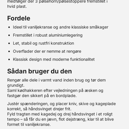
medfølger der 3 pølsehorn/pølsestoppere fremstillet i
hvid plast.
Fordele
Ideel til vaniljekranse og andre klassiske småkager
Fremstillet i robust aluminiumlegering
Let, stabil og rustfri konstruktion
Overflader der er nemme at rengøre
Klassisk design med moderne funktionalitet
Sådan bruger du den
Rengør alle dele i varmt vand inden brug og tør dem
grundigt.
Saml kødhakkeren efter vejledningen på æsken og
fastgør den sikkert på en bordplade.
Justér spænderingen, og placer kniv, skive og kageplade
korrekt, så håndsvinget drejer frit.
Fyld tragten med kagedej og drej håndsvinget i et roligt
tempo – så får du en jævn, flot dejstræng, klar til at blive
formet til vaniljekranse.