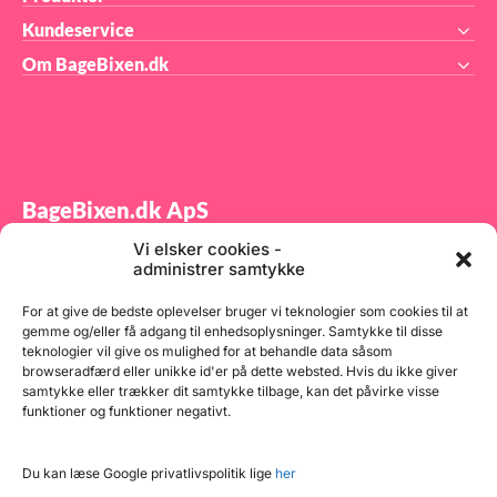
Kundeservice
Om BageBixen.dk
BageBixen.dk ApS
Vi elsker cookies -
Tilmeld dig vores nyhedsbrev og modtag gode tilbud
administrer samtykke
samt spændende produktnyheder direkte i din
indbakke.
For at give de bedste oplevelser bruger vi teknologier som cookies til at
gemme og/eller få adgang til enhedsoplysninger. Samtykke til disse
teknologier vil give os mulighed for at behandle data såsom
browseradfærd eller unikke id'er på dette websted. Hvis du ikke giver
samtykke eller trækker dit samtykke tilbage, kan det påvirke visse
funktioner og funktioner negativt.
Tilmeld
Du kan læse Google privatlivspolitik lige
her