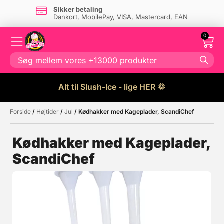
Sikker betaling
Dankort, MobilePay, VISA, Mastercard, EAN
0
Alt til Slush-Ice - lige HER 🌞
Forside
/
Højtider
/
Jul
/ Kødhakker med Kageplader, ScandiChef
Måske kunne nogle af disse
☓
produkter have din interesse?
Kødhakker med Kageplader,
ScandiChef