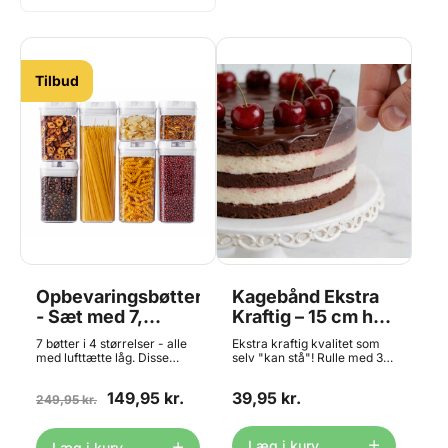
Tilbud
Opbevaringsbøtter
Kagebånd Ekstra
- Sæt med 7,
Kraftig – 15 cm høj
ScandiChef
x 3 meter,
7 bøtter i 4 størrelser - alle
Ekstra kraftig kvalitet som
ScandiChef
med lufttætte låg. Disse
selv "kan stå"! Rulle med 3
lufttætte opbevaringsbøtter
meter. Et ekstra kraftigt
til mad er den perfekte
kagebånd, der gør arbejdet
149,95 kr.
39,95 kr.
løsning til at holde din mad
249,95 kr.
lettere – og resultatet
frisk og organiseret.
pænere. Dette kagebånd er i
Bøtterne er fremstillet i
en stabil kvalitet, som kan
robust og holdbart materiale,
stå af sig selv. Det gør det
Læg i kurv
Læg i kurv