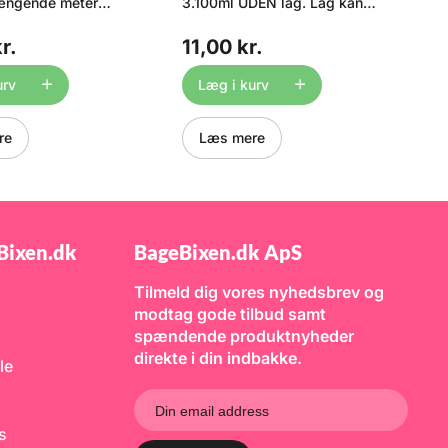
ngende meter
3.100ml UDEN låg. Låg kan
s
ånd, kagebånd,
bestilles lige HER.
t
Condibøtter – Den perfekte
s
r.
11,00 kr.
5
kagefolie,
opbevaringsløsning til
b
d - kært barn har
køkkenet Condibøtter er et
t
e! Vi kalder det et
uundværligt værktøj i ethvert
t
urv
Læg i kurv
 med dette
køkken, både for
m
tige plastbånd kan
professionelle og private. De
v
s også bruges til
er ideelle til opbevaring af alt
v
re
Læs mere
 lave flotte
fra tørvarer som mel, sukker
D
x til at lave
og krydderier til flydende
Se
løjfer, isbomber
ingredienser som saucer og
an
mere. Formålet med
marinader. De praktiske
Al
d er primært at
bøtter gør det nemt at holde
5
kommer ud af
orden i køkkenet med deres
2
er kageringen.
gennemsigtige design og
5
Bixen.dk
BageBixen.dk ApS
t sættes inden i
tætsluttende låg, som sikrer,
H
ng inden kagen
at maden holder sig frisk
N
. På denne måde
Tilmeld dig vores nyhedsbrev og
længere. Perfekte til både
en ikke til ringen,
opbevaring og transport,
modtag gode tilbud samt
al ud. Plastbåndet
hvilket gør dem velegnede til
spændende produktnyheder
ges - vaskes i
madlavning, bagning og meal
d og sæbe. Prisen
prep! Mål ca: 195mm x
direkte i din indbakke.
le
00cm / 20m og
195mm x 113mm - kan rumme
r 5,5cm Se også
ca. 3.100 ml Plastbøtter,
lg af kageplast i
condibøtter, kokkebøtter,
rskellig højde lige
slikbøtter, plastkasser,
ks
superfosbøtter - ja, kært barn