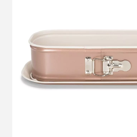
Keramisk Springform Ekstra Høj - 18 cm, Patisse
Med denne ekstra høje keramiske springform fra Patisse, kan du
moussekage. Formen er fremstillet i høj kvalitets stål med en
belægning. Størrelse: Ø 18 x h 9 cm. Bør ikke vaskes i opvask
119,95 kr.
Læg i kurv
Læs mere