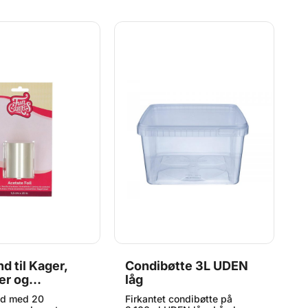
E
p
t
d til Kager,
Condibøtte 3L UDEN
H
er og
låg
S
de, 5,5cm
ud med 20
Firkantet condibøtte på
H
20m