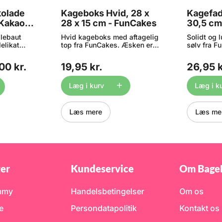
kolade
Kageboks Hvid, 28 x
Kagefad
Kakao, 5
28 x 15 cm - FunCakes
30,5 cm
llebaut
Hvid kageboks med aftagelig
Solidt og 
delikat
top fra FunCakes. Æsken er i
sølv fra Fu
ignet til
fast pap og er en solid og
præsentati
præsentabel emballage til
stabelkage
00 kr.
19,95 kr.
26,95 k
-sød kakao
dine kager. Mål: 28 x 28 x 15
m.m. Mater
cm.
med sølvfo
er
anvendes 
Læg i kurv
Læg i k
r, og de
normal bru
cm, 1 cm ty
lavet af
Maskinopv
Læs mere
Læs me
ke
ikke.
 til at
 Se også
id og mørk
ørre
er
Kundeservice
Om Bage
 -
mmy
Handelsbetingelser
Om os
e
Persondatapolitik
Kontakt os