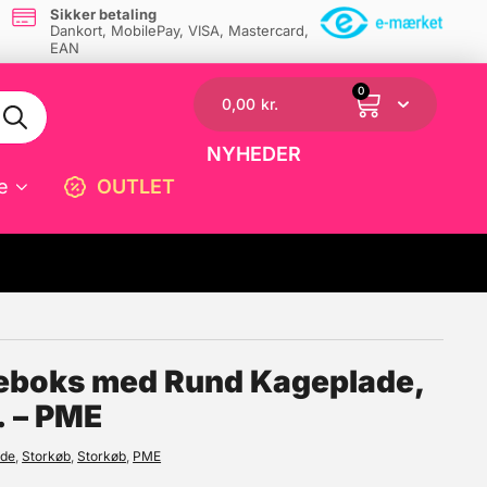
Sikker betaling
Dankort, MobilePay, VISA, Mastercard,
EAN
0
0,00
kr.
NYHEDER
e
OUTLET
☓
geboks med Rund Kageplade,
. – PME
ade
,
Storkøb
,
Storkøb
,
PME