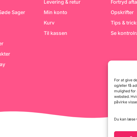
Levering & retur
Fortryd afta
 Søde Sager
Min konto
Opskrifter
Kurv
Tips & tric
Til kassen
Se kontrol
er
kter
day
For at give d
og/eller få a
mulighed for
websted. Hvis
påvirke visse
Du kan læse G