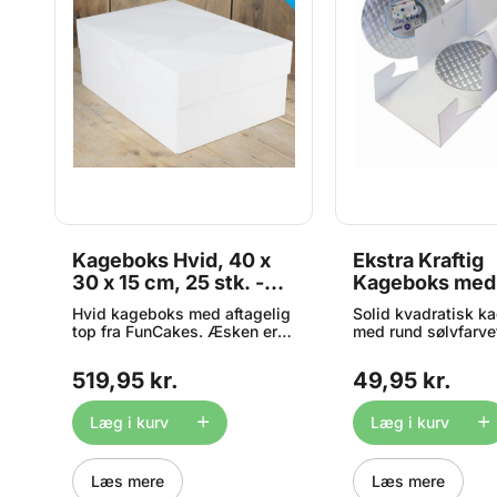
Kageboks Hvid, 40 x
Ekstra Kraftig
 x
30 x 15 cm, 25 stk. -
Kageboks med
FunCakes
Kageplade, 32,
Hvid kageboks med aftagelig
Solid kvadratisk k
cm - PME
top fra FunCakes. Æsken er i
med rund sølvfarve
s
fast pap og er en solid og
kageplade fra PME
præsentabel emballage til
mål er 32,5 x 32,5 
519,95 kr.
49,95 kr.
dine kager. Mål: 40,6 x 30,4 x
Kagepladen passer 
15,2 cm. Indhold: 25 stk.
kage på max. Ø30 
m.
Pladens tykkelse e
Læg i kurv
Læg i kurv
Læs mere
Læs mere