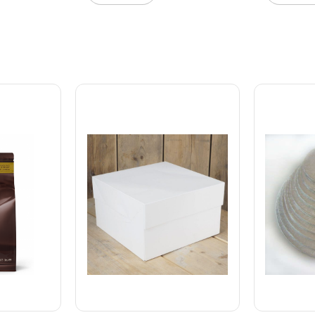
nemt kan p
kagen ude
dekoratio
størrelse g
flere lagka
dekorerede
dessertkre
Egenskaber
stærkt kar
stabilitet
Separat lå
for nem hå
hvidt desig
enhver lej
genbruges
Størrelse:
Pakke med
transport 
dine kager
professio
Cake Box 
perfekte l
hjemmebag