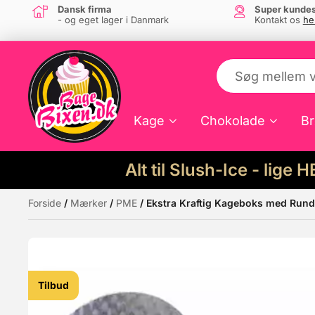
Dansk firma
Super kundes
- og eget lager i Danmark
Kontakt os
he
Kage
Chokolade
Br
Alt til Slush-Ice - lige 
Forside
/
Mærker
/
PME
/ Ekstra Kraftig Kageboks med Rund
Måske kunne nogle af disse produkter hav
Tilbud