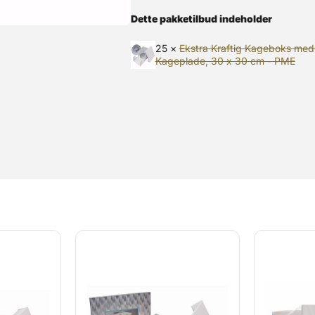
Dette pakketilbud indeholder
25 ×
Ekstra Kraftig Kageboks me
Kageplade, 30 x 30 cm - PME