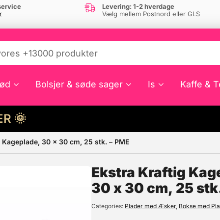
ervice
Levering: 1-2 hverdage
r
Vælg mellem Postnord eller GLS
ød
Bolsjer & søde sager
Is
Kaffe & T
HER 🌞
 Kageplade, 30 x 30 cm, 25 stk. – PME
e din interesse?
Ekstra Kraftig Ka
30 x 30 cm, 25 stk
Categories
Plader med Æsker
,
Bokse med Pl