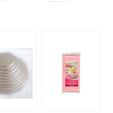
lacere eller fjerne
n at beskadige
nen. Den rummelige
ør æsken ideel til
ger, høje
 kager og større
ationer.
: Fremstillet i
ton for optimal
 og beskyttelse
g og foldbare sider
ndtering Elegant
n – passer til
lighed Kan
 ved normal brug
 40 x 30 x 20 cm
 25 æsker Gør
og præsentation af
 både praktisk og
nel med FunCakes
White – den
øsning for både
ere og konditorer.