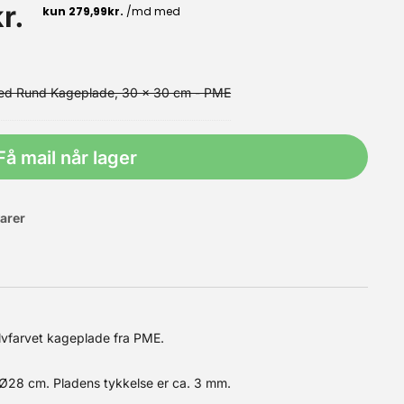
r.
med Rund Kageplade, 30 x 30 cm - PME
Få mail når lager
varer
ette smeltningen kommer chokoladen i dråber, og de indeholder
 udvalg af hvid og mørk chokolade, samt større mængder.
lvfarvet kageplade fra PME.
 Ø28 cm. Pladens tykkelse er ca. 3 mm.