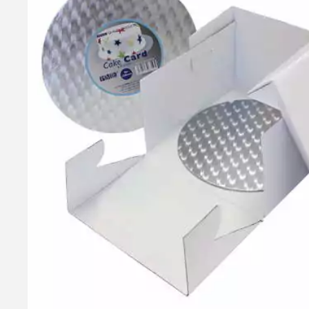
Callebaut Chokolade Mørk - 54,5 % Kakao, 1 kg
Callebaut Callets Dark er en delikat mørk chokolade designet t
54,5% kakaotørstof og er lavet af den fineste belgiske chokola
Teknisk betegnelse: L811NV - Callebaut 811
199,95 kr.
Læg i kurv
Læs mere