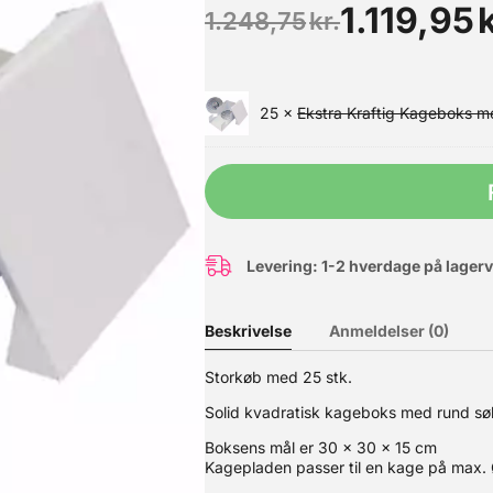
1.119,95
k
1.248,75
kr.
25 ×
Ekstra Kraftig Kageboks 
Levering: 1-2 hverdage på lager
il at smelte og har en afbalanceret bitter-sød kakao smag. For at l
Beskrivelse
Anmeldelser (0)
de. Velegnet til at lave al slags chokoladearbejde. Se også vores
Storkøb med 25 stk.
Solid kvadratisk kageboks med rund sø
Boksens mål er 30 x 30 x 15 cm
Kagepladen passer til en kage på max.