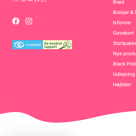
Brød
il
Bolsjer &
ng
Isforme
:
Gavekort
Startpakk
Nye produ
Black Fri
Udlejning
Højtider