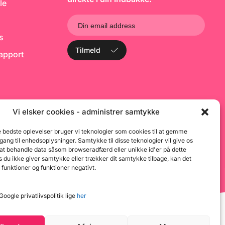
le
Pink Fondant
f
f
(
(1
ks
Tilmeld
rapport
Vi elsker cookies - administrer samtykke
e bedste oplevelser bruger vi teknologier som cookies til at gemme
dgang til enhedsoplysninger. Samtykke til disse teknologier vil give os
 at behandle data såsom browseradfærd eller unikke id'er på dette
 du ikke giver samtykke eller trækker dit samtykke tilbage, kan det
 funktioner og funktioner negativt.
oogle privatlivspolitik lige
her