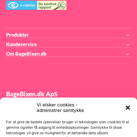
Produkter
Kundeservice
Om BageBixen.dk
BageBixen.dk ApS
Vi elsker cookies -
Tilmeld dig vores nyhedsbrev og modtag gode tilbud
administrer samtykke
samt spændende produktnyheder direkte i din
indbakke.
For at give de bedste oplevelser bruger vi teknologier som cookies til at
gemme og/eller få adgang til enhedsoplysninger. Samtykke til disse
teknologier vil give os mulighed for at behandle data såsom