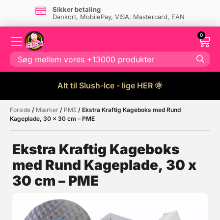
Sikker betaling
Dankort, MobilePay, VISA, Mastercard, EAN
0
Alt til Slush-Ice - lige HER 🌞
Forside
/
Mærker
/
PME
/ Ekstra Kraftig Kageboks med Rund
Måske kunne nogle af disse
☓
Kageplade, 30 x 30 cm – PME
produkter have din interesse?
Ekstra Kraftig Kageboks
med Rund Kageplade, 30 x
30 cm – PME