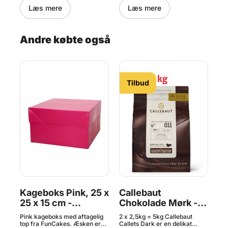
Læs mere
Læs mere
Andre købte også
Tilbud
Kageboks Pink, 25 x
Callebaut
K
25 x 15 cm -
Chokolade Mørk -
x 
FunCakes
54,5 % Kakao, 5 kg
F
Pink kageboks med aftagelig
2 x 2,5kg = 5kg Callebaut
Hvi
top fra FunCakes. Æsken er
Callets Dark er en delikat
top