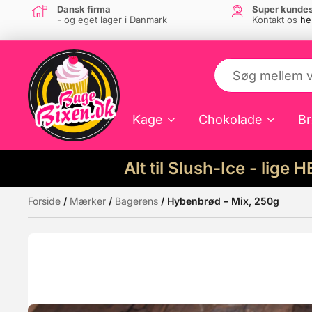
Dansk firma
Super kundes
- og eget lager i Danmark
Kontakt os
he
Kage
Chokolade
Br
Alt til Slush-Ice - lige 
Forside
/
Mærker
/
Bagerens
/ Hybenbrød – Mix, 250g
Måske kunne nogle af disse produkter hav