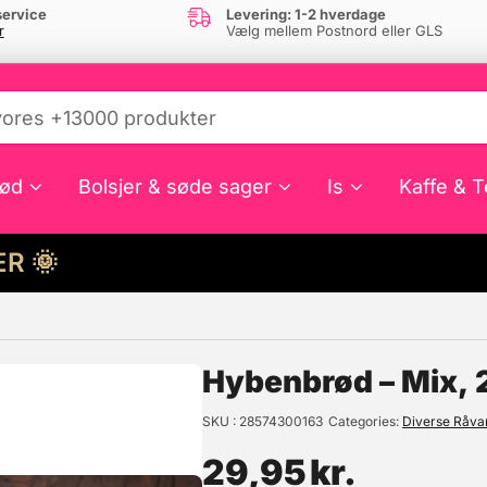
ervice
Levering: 1-2 hverdage
r
Vælg mellem Postnord eller GLS
ød
Bolsjer & søde sager
Is
Kaffe & T
HER 🌞
e din interesse?
Hybenbrød – Mix,
SKU
28574300163
Categories
Diverse Råvar
29,95
kr.