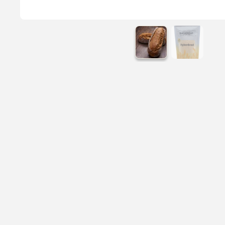
bordet samt ovenpå dejen. Kan evt. blandes med frø eller kerner
et lunt sted ca. 30 - 45 min. - tildækket eller gerne i hævesk
skru ovnen ned på 200°C, bages ca. 15 – 18 min. Koldhævet styk
tages Condi bøtten ud af køleskabet. 3. Ovnen tændes på 240°
også gerne med mel. Kan evt. blandes med frø og kerner. 5. De
bagestål. 7. Uden yderligere hævetid sættes stykkerne ind nede