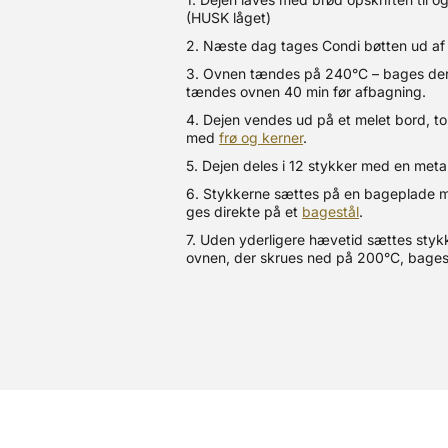
(HUSK låget)
2. Næste dag tages Condi bøtten ud af
3. Ovnen tændes på 240°C – bages de
tændes ovnen 40 min før afbagning.
4. Dejen vendes ud på et melet bord, t
med
frø og kerner
.
5. Dejen deles i 12 stykker med en meta
6. Stykkerne sættes på en bageplade m
ges direkte på et
bagestål
.
7. Uden yderligere hævetid sættes stykk
ovnen, der skrues ned på 200°C, bages 