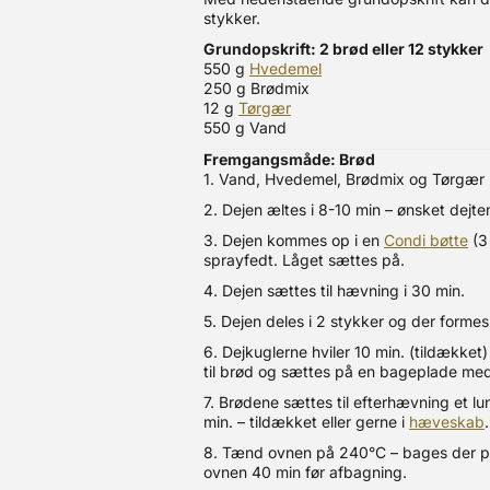
stykker.
Grundopskrift: 2 brød eller 12 stykker
550 g
Hvedemel
250 g Brødmix
12 g
Tørgær
550 g Vand
Fremgangsmåde: Brød
1. Vand, Hvedemel, Brødmix og Tørgær h
2. Dejen æltes i 8-10 min – ønsket dejt
3. Dejen kommes op i en
Condi bøtte
(3 
sprayfedt. Låget sættes på.
4. Dejen sættes til hævning i 30 min.
5. Dejen deles i 2 stykker og der formes
6. Dejkuglerne hviler 10 min. (tildækket
til brød og sættes på en bageplade me
7. Brødene sættes til efterhævning et lu
min. – tildækket eller gerne i
hæveskab
.
8. Tænd ovnen på 240°C – bages der 
ovnen 40 min før afbagning.