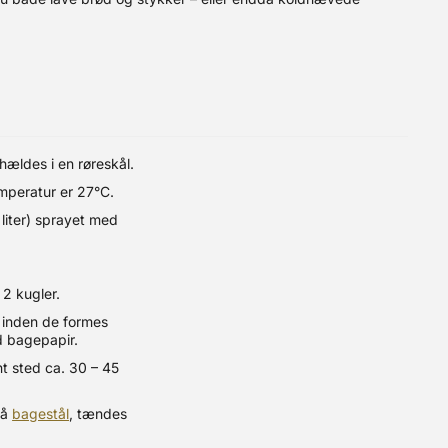
ældes i en røreskål.
emperatur er 27°C.
liter) sprayet med
 2 kugler.
) inden de formes
d bagepapir.
nt sted ca. 30 – 45
på
bagestål
, tændes