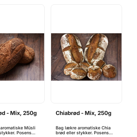
ød - Mix, 250g
Chiabrød - Mix, 250g
R
 aromatiske Müsli
Bag lækre aromatiske Chia
B
 stykker. Posens
brød eller stykker. Posens
h