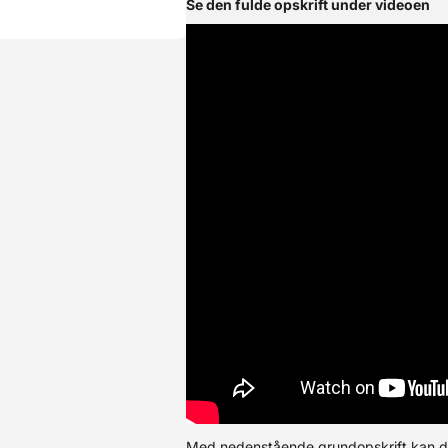
Se den fulde opskrift under videoen
. 3. Dejen strækkes ud til en ”firkant”. 4. Dejen deles i 12 stykker
ab. 6. Tænd ovnen på 240°C - bages der på bagestål, tændes ov- nen
ker: 1. Dejen laves med brød opskriften til og med punkt 4 og sæt-
C - bages der på bagestål, tændes ovnen 40 min før afbagning. 4.
jen deles i 12 stykker med en metal dejskraber. 6. Stykkerne sætte
rst i ovnen, der skrues ned på 200°C, bages ca. 15 – 18 min.
Med nedenstående grundopskrift kan du