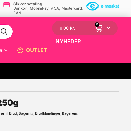
Sikker betaling
Dankort, MobilePay, VISA, Mastercard,
EAN
0
0,00
kr.
NYHEDER
e
OUTLET
☓
 250g
er til Brød
,
Bagemix
,
Brødblandinger
,
Bagerens