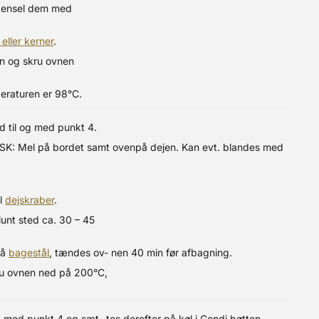
ensel dem med
 eller kerner
.
vn og skru ovnen
eraturen er 98°C.
til og med punkt 4.
SK: Mel på bordet samt ovenpå dejen. Kan evt. blandes med
al
dejskraber
.
lunt sted ca. 30 – 45
på
bagestål
, tændes ov- nen 40 min før afbagning.
ru ovnen ned på 200°C,
g med punkt 4 og sæt- tes derefter på køl i Condi bøtten.