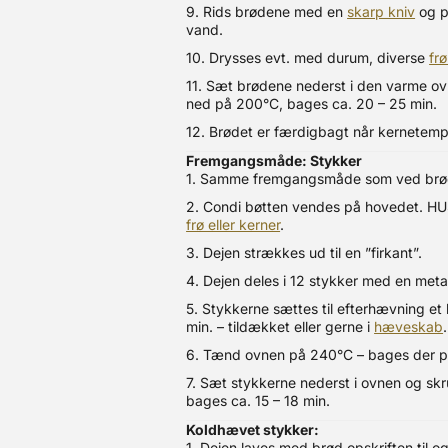
9. Rids brødene med en
skarp kniv
og p
vand.
10. Drysses evt. med durum, diverse
frø
11. Sæt brødene nederst i den varme o
ned på 200°C, bages ca. 20 – 25 min.
12. Brødet er færdigbagt når kernetemp
Fremgangsmåde: Stykker
1. Samme fremgangsmåde som ved brød 
2. Condi bøtten vendes på hovedet. HU
frø eller kerner
.
3. Dejen strækkes ud til en ”firkant”.
4. Dejen deles i 12 stykker med en met
5. Stykkerne sættes til efterhævning et 
min. – tildækket eller gerne i
hæveskab
.
6. Tænd ovnen på 240°C – bages der 
7. Sæt stykkerne nederst i ovnen og sk
bages ca. 15 – 18 min.
Koldhævet stykker:
1. Dejen laves med brød opskriften til o