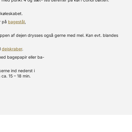
 køleskabet.
r på
bagestål
,
oppen af dejen drysses også gerne med mel. Kan evt. blandes
l
dejskraber
.
ed bagepapir eller ba-
erne ind nederst i
ca. 15 – 18 min.