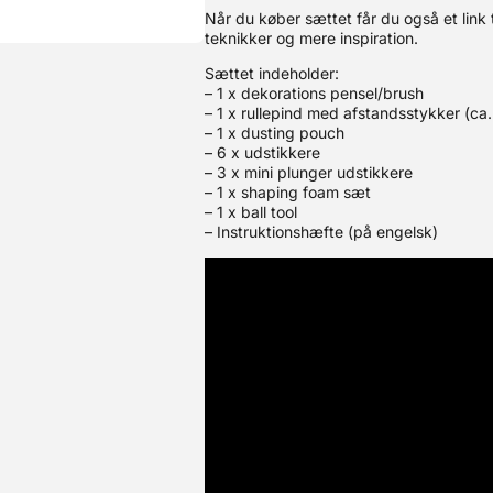
Når du køber sættet får du også et link t
teknikker og mere inspiration.
Sættet indeholder:
– 1 x dekorations pensel/brush
– 1 x rullepind med afstandsstykker (ca
– 1 x dusting pouch
– 6 x udstikkere
– 3 x mini plunger udstikkere
– 1 x shaping foam sæt
– 1 x ball tool
– Instruktionshæfte (på engelsk)