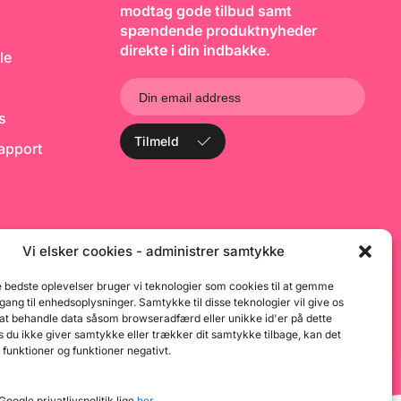
f
modtag gode tilbud samt
m
spændende produktnyheder
k
t
direkte i din indbakke.
le
se
ko
1
(
ks
d
1
Tilmeld
rapport
d
ad
W
C
Vi elsker cookies - administrer samtykke
e bedste oplevelser bruger vi teknologier som cookies til at gemme
dgang til enhedsoplysninger. Samtykke til disse teknologier vil give os
 at behandle data såsom browseradfærd eller unikke id'er på dette
 du ikke giver samtykke eller trækker dit samtykke tilbage, kan det
 funktioner og funktioner negativt.
oogle privatlivspolitik lige
her