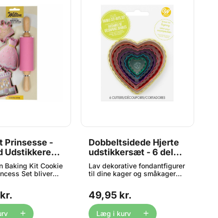
 Prinsesse -
Dobbeltsidede Hjerte
U
 Udstikkere
udstikkersæt - 6 dele,
K
ulle 4 dele,
Wilton
W
 Baking Kit Cookie
Lav dekorative fondantfigurer
I
incess Set bliver
til dine kager og småkager
k
 eventyr. Dette
med dette dobbeltsidede
c
ørnevenlige sæt
hjerteudstikkersæt. Hver
u
kr.
49,95 kr.
3
gere til ægte
udstikker har en glat side og
en
e og er perfekt
en bølget side, hvilket giver
e
yggelig bageleg og
dig mulighed for at skabe
s
urv
Læg i kurv