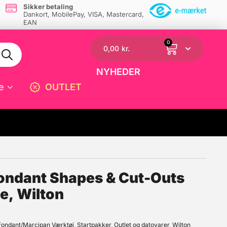
Sikker betaling
Dankort, MobilePay, VISA, Mastercard,
EAN
0
0,00
kr.
NYHEDER
e
OUTLET
☓
ondant Shapes & Cut-Outs
le, Wilton
Fondant/Marcipan Værktøj
,
Startpakker
,
Outlet og datovarer
,
Wilton