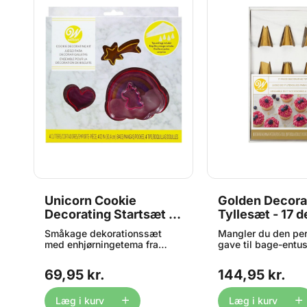
Unicorn Cookie
Golden Decora
Decorating Startsæt -
Tyllesæt - 17 d
12 dele, Wilton
Wilton
Småkage dekorationssæt
Mangler du den per
med enhjørningetema fra
gave til bage-entu
Wilton. Sættet indeholder 4
Måske mangler du 
t
metal udstikkere, 4 tyller og 4
perfekte sæt, der a
69,95 kr.
144,95 kr.
sprøjteposer. Følgende
dine evner i det s
udstikkere: 1 stjerneskud ,1
Så er dette eksklu
hjerte, 1 enhjørning og 1
tyllesæt lige noget 
Læg i kurv
Læg i kurv