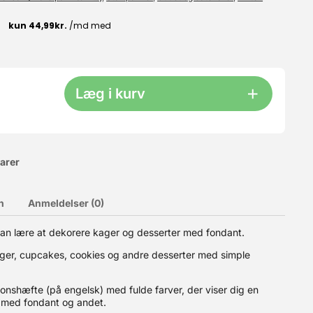
Læg i kurv
varer
n
Anmeldelser (0)
. Med en let smag af vanille. Fondant er også kendt som
ndant bliver hårdt efter brug, men sprækker ikke. Hvis din
 lukket når den skal opbevares. Der går ca. 500g fondant til at
 kan lære at dekorere kager og desserter med fondant.
kager, cupcakes, cookies og andre desserter med simple
ionshæfte (på engelsk) med fulde farver, der viser dig en
r med fondant og andet.