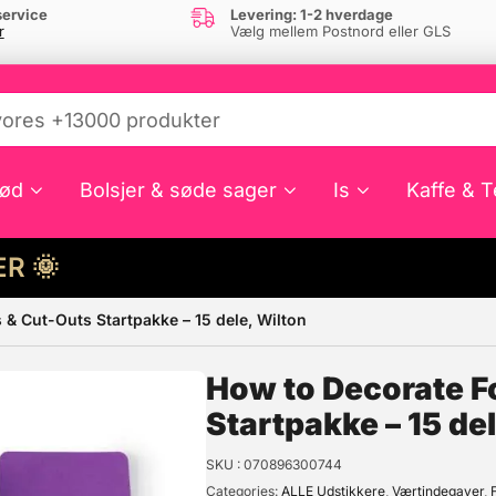
ervice
Levering: 1-2 hverdage
r
Vælg mellem Postnord eller GLS
ød
Bolsjer & søde sager
Is
Kaffe & T
HER 🌞
& Cut-Outs Startpakke – 15 dele, Wilton
e din interesse?
How to Decorate F
Startpakke – 15 de
SKU
070896300744
Categories
ALLE Udstikkere
,
Værtindegaver
,