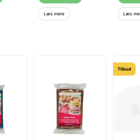
yller, 8
både leg i køkkenet og som
som gave. 
r, 1
gave til kreative børn. Sættet
en pink ka
nstruktion
indeholder en blå kagerulle
udstikker
Læs mere
Læs me
 til
samt tre udstikkere med vilde
prinsesset
ns og
dyr: løve, giraf og elefant. De
og slot. R
orskellige
sjove former og brugervenlige
nemme at 
2A, #12 og
redskaber giver masser af
masser af 
32 og #18.
mulighed for kreativ
kreativ ud
 og #352.
udfoldelse og fantasifuld
Alle dele e
guldbelagt
bageleg. Alle dele er
slidstærkt
fremstillet i slidstærke
sikkert og 
 øverste
materialer, som er sikre og
håndtere. E
ng med en
nemme for børn at bruge. Et
leg, lærin
bevand
oplagt valg til hyggelige
bageopleve
Tilbud
apteren
bageoplevelser, leg og læring
pink kager
sammen. Indhold: 1 blå
krone, kjol
kagerulle 3 udstikkere: løve,
Kagerulle:
giraf og elefant Mål:
Krone: 7 x
Kagerulle: 23 x 4,2 x 4,2 cm
8 x 9,7 x 2
Løve: 7 x 7,2 x 2,5 cm Giraf: 5
x 2,5 cm E
x 8,5 x 2,5 cm Elefant: 7,5 x
underhold
4,8 x 2,5 cm Et kreativt og
Wilton, der
underholdende bagesæt fra
bageverde
Wilton, der gør bagning til et
fantasiful
eventyr for børn.