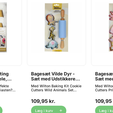
ting
Bagesæt Vilde Dyr -
Bagesæt
ele,
Sæt med Udstikkere
Sæt med
og Kagerulle 4 dele,
og Kager
fekte
Med Wilton Baking Kit Cookie
Med Wilton
Wilton
Wilton
siasten?
Cutters Wild Animals Set
Cutters Pr
det
bliver bagning en sjov og
bagning et
fspejler
lærerig oplevelse. Det
sjove og b
109,95 kr.
109,95 
øde køkken?
børnevenlige bagesæt
gør små ba
sive gyldne
forvandler små bagere til
køkkenhelt
for dig!
køkkenhelte og er perfekt til
både til h
Læg i kurv
Læg i k