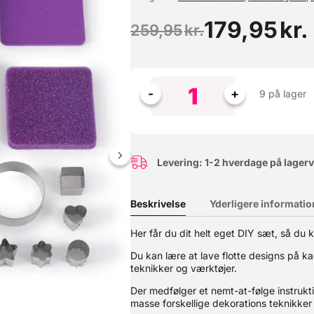
179,95
kr.
259,95
kr.
9 på lager
Levering: 1-2 hverdage på lager
Beskrivelse
Yderligere informatio
arbejde med, og har en fin struktur til overtrækning og modellering
 bruges bl.a. som overtræk til kager og modellering af figurer. Fo
r dråber madolie gøre underværker. Sørg for at holde fondanten tæt
Her får du dit helt eget DIY sæt, så du
s Bright White Fondant
Du kan lære at lave flotte designs på 
teknikker og værktøjer.
Der medfølger et nemt-at-følge instrukt
masse forskellige dekorations teknikke