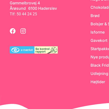
ne
samt information om de
opbevares. Der går
Gammelbrovej 4
benyttede produkter. 56
fondant til at over
Chokolad
Årøsund 6100 Haderslev
l
siders hæfte i farve.
rund kage, med en 
på ø25 cm. Funcak
Tlf: 50 44 24 25
Brød
es
Blue Fondant
lt
Bolsjer &
Isforme
Gavekort
Startpakk
Nye produ
Black Fri
Udlejning
Højtider