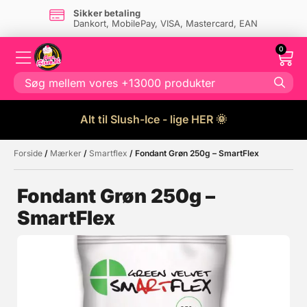
Sikker betaling
Dankort, MobilePay, VISA, Mastercard, EAN
0
Alt til Slush-Ice - lige HER 🌞
Forside
/
Mærker
/
Smartflex
/ Fondant Grøn 250g – SmartFlex
Måske kunne nogle af disse
☓
produkter have din interesse?
Fondant Grøn 250g –
SmartFlex