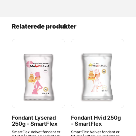
Relaterede produkter
 -
Fondant Lyserød
Fondant Hvid 250g
Fo
250g - SmartFlex
- SmartFlex
S
SmartFlex Velvet fondant er
SmartFlex Velvet fondant er
Sma