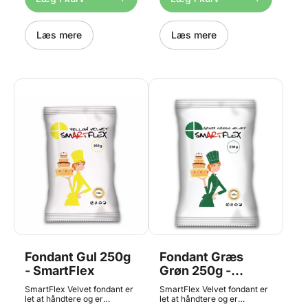
rullning. Overfladen er
rullning. Overfladen er
perfekt ensartet med en
perfekt ensartet med en
fløjlsfølelse. SmartFlex kan
fløjlsfølelse. SmartFlex kan
bruges i forskellige
Læs mere
bruges i forskellige
Læs mere
temperaturområder fra
temperaturområder fra
varmen ved Middelhavet til
varmen ved Middelhavet til
køligere klima i
køligere klima i
Skandinavien. Der går ca.
Skandinavien. Der går ca.
500g fondant til at
500g fondant til at
overtrække en rund kage,
overtrække en rund kage,
med en diameter på ø25 cm.
med en diameter på ø25 cm.
SmartFLex Velvet Fondant
SmartFLex Velvet Green
Fondant
Fondant Gul 250g
Fondant Græs
- SmartFlex
Grøn 250g -
SmartFlex
SmartFlex Velvet fondant er
SmartFlex Velvet fondant er
let at håndtere og er
let at håndtere og er