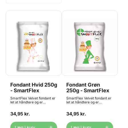
Fondant Hvid 250g
Fondant Grøn
- SmartFlex
250g - SmartFlex
SmartFlex Velvet fondant er
SmartFlex Velvet fondant er
let at håndtere og er
let at håndtere og er
fantastisk til at overtrække
fantastisk til at overtrække
kager, fremstille figurer eller
kager, fremstille figurer eller
34,95 kr.
34,95 kr.
enhver form for dekoration.
enhver form for dekoration.
Fondanten kan let rulles ud
Fondanten kan let rulles ud
og også tyndt. Det revner
og også tyndt. Det revner
eller klæber minimalt under
eller klæber minimalt under
Læg i kurv
Læg i kurv